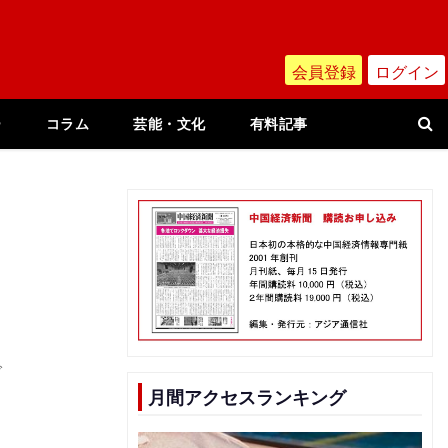
会員登録
ログイン
ー
コラム
芸能・文化
有料記事
で
月間アクセスランキング
、