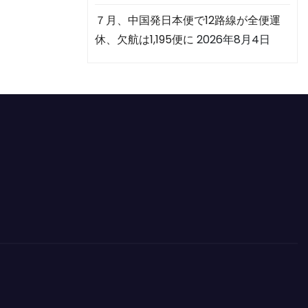
７月、中国発日本便で12路線が全便運
休、欠航は1,195便に
2026年8月4日