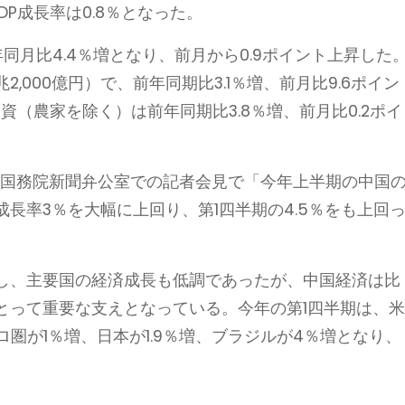
DP成長率は0.8％となった。
同月比4.4％増となり、前月から0.9ポイント上昇した
兆2,000億円）で、前年同期比3.1％増、前月比9.6ポイン
資（農家を除く）は前年同期比3.8％増、前月比0.2ポイ
、国務院新聞弁公室での記者会見で「今年上半期の中国
成長率3％を大幅に上回り、第1四半期の4.5％をも上回
し、主要国の経済成長も低調であったが、中国経済は比
とって重要な支えとなっている。今年の第1四半期は、
ーロ圏が1％増、日本が1.9％増、ブラジルが4％増となり、