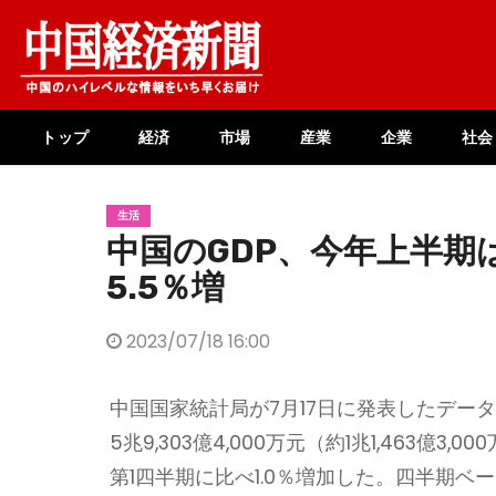
Skip
to
content
トップ
経済
市場
産業
企業
社会
生活
中国のGDP、今年上半期
5.5％増
2023/07/18 16:00
中国国家統計局が7月17日に発表したデー
5兆9,303億4,000万元（約1兆1,463
第1四半期に比べ1.0％増加した。四半期ベ