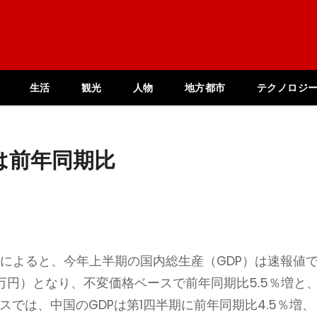
生活
観光
人物
地方都市
テクノロジ
は前年同期比
タによると、今年上半期の国内総生産（GDP）は速報値
億3,000万円）となり、不変価格ベースで前年同期比5.5％増と
ースでは、中国のGDPは第1四半期に前年同期比4.5％増、