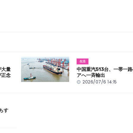
生活
が大量
中国重汽513台、一帯一
が正念
アへ一斉輸出
2026/07/6 14:15
ちす