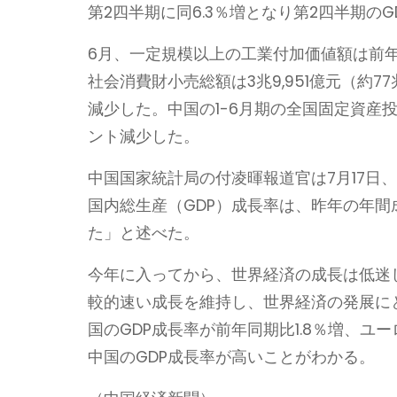
第2四半期に同6.3％増となり第2四半期のG
6月、一定規模以上の工業付加価値額は前年
社会消費財小売総額は3兆9,951億元（約77
減少した。中国の1-6月期の全国固定資産投
ント減少した。
中国国家統計局の付凌暉報道官は7月17日
国内総生産（GDP）成長率は、昨年の年間
た」と述べた。
今年に入ってから、世界経済の成長は低迷
較的速い成長を維持し、世界経済の発展に
国のGDP成長率が前年同期比1.8％増、ユ
中国のGDP成長率が高いことがわかる。