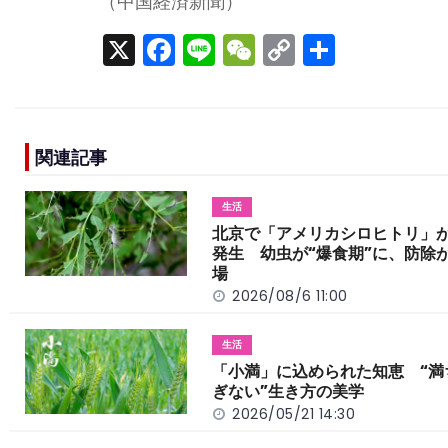
（中国経済新聞）
X
F
Li
W
C
S
a
n
e
o
h
c
e
C
p
ar
e
h
y
e
関連記事
b
a
Li
o
t
n
生活
o
k
北京で「アメリカシロヒトリ」
発生 幼虫が“爆食期”に、防除
k
場
2026/08/6 11:00
生活
「小満」に込められた知恵 “満
ぎない”生き方の美学
2026/05/21 14:30