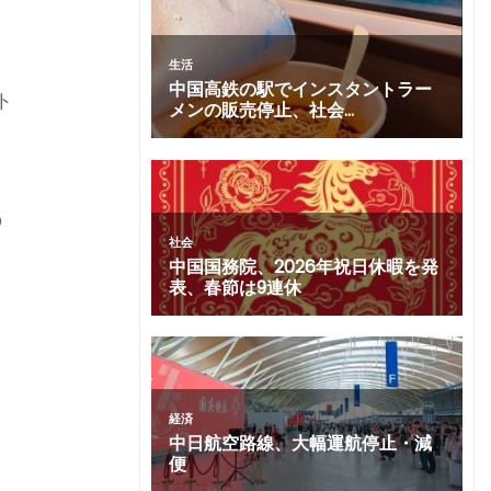
。
ト
の
っ
米