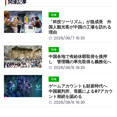
b
a
Li
関連記事
o
t
n
社会
o
k
「科技ツーリズム」が急成長 外
k
国人観光客が中国の工場を訪れる
理由
2026/08/7 16:30
社会
中国各地で有給休暇取得を後押
し 管理職の率先取得も義務化へ
2026/08/6 18:30
社会
ゲームアカウントも財産時代へ
中国裁判所、母親による87アカウ
ント相続を認める
2026/08/6 16:30