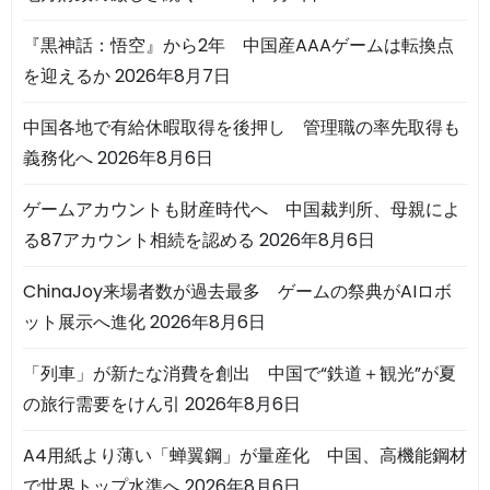
『黒神話：悟空』から2年 中国産AAAゲームは転換点
を迎えるか
2026年8月7日
中国各地で有給休暇取得を後押し 管理職の率先取得も
義務化へ
2026年8月6日
ゲームアカウントも財産時代へ 中国裁判所、母親によ
る87アカウント相続を認める
2026年8月6日
ChinaJoy来場者数が過去最多 ゲームの祭典がAIロボ
ット展示へ進化
2026年8月6日
「列車」が新たな消費を創出 中国で“鉄道＋観光”が夏
の旅行需要をけん引
2026年8月6日
A4用紙より薄い「蝉翼鋼」が量産化 中国、高機能鋼材
で世界トップ水準へ
2026年8月6日