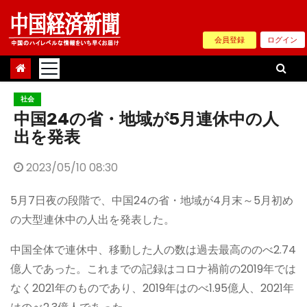
Skip
to
会員登録
ログイン
content
社会
中国24の省・地域が5月連休中の人
出を発表
2023/05/10 08:30
5月7日夜の段階で、中国24の省・地域が4月末～5月初め
の大型連休中の人出を発表した。
中国全体で連休中、移動した人の数は過去最高ののべ2.74
億人であった。これまでの記録はコロナ禍前の2019年では
なく2021年のものであり、2019年はのべ1.95億人、2021年