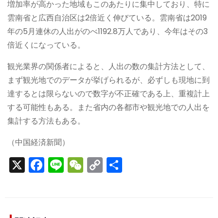
増加率が高かった地域もこのあたりに集中しており、特に
雲南省と広西自治区は2倍近く伸びている。雲南省は2019
年の5月連休の人出がのべ1192.8万人であり、今年はその3
倍近くになっている。
観光業界の関係者によると、人出の数の集計方法として、
まず観光地でのデータが挙げられるが、必ずしも現地に到
達するとは限らないので数字が不正確である上、重複計上
する可能性もある。また省内の各都市や観光地での人出を
集計する方法もある。
（中国経済新聞）
X
F
Li
W
C
S
a
n
e
o
h
c
e
C
p
ar
e
h
y
e