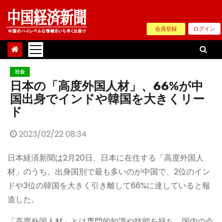
Skip
to
会員登録
ログイン
content
社会
日本の「高度外国人材」、66%が中
国出身でインドや韓国を大きくリー
ド
2023/02/22 08:34
日本経済新聞は2月20日、日本に在住する「高度外国人
材」のうち、出身国別で最も多いのが中国で、2位のイン
ドや3位の韓国を大きく引き離して66%に達していると報
道した。
「高度外国人材」とは専門的知識や技能を持ち、国内の会