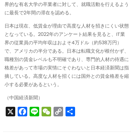
界的な有名大学の卒業者に対して、就職活動を行えるよう
に最長で2年間の滞在を認める。
日本は現在、低賃金が理由で高度な人材を招きにくい状態
となっている。2022年のアンケート結果を見ると、IT業
界の従業員の平均年収はおよそ4万ドル（約538万円）
で、アメリカの半分である。日本は転職文化が根付かず、
職種別の賃金レベルも不明確であり、専門的人材の待遇に
格差があって市場の実情にそぐわないと日本経済新聞は指
摘している。高度な人材を招くには国外との賃金格差を縮
小する必要があるという。
（中国経済新聞）
X
F
Li
W
C
S
a
n
e
o
h
c
e
C
p
ar