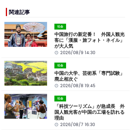
e
h
y
e
b
a
Li
関連記事
o
t
n
社会
o
k
中国旅行の新定番！ 外国人観光
k
客に「漢服・旅フォト・ネイル」
が大人気
2026/08/9 14:30
社会
中国の大学、芸術系「専門試験」
廃止相次ぐ
2026/08/8 19:45
社会
「科技ツーリズム」が急成長 外
国人観光客が中国の工場を訪れる
理由
2026/08/7 16:30