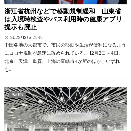
浙江省杭州などで移動規制緩和 山東省
は入境時検査やバス利用時の健康アプリ
提示も廃止
2022/12/5 21:45
中国各地の大都市で、市民の移動や生活が便利になるよう
にコロナ規制が急速に改められている。 12月2日～4日、
北京、天津、重慶、上海の直轄市4か所のほか、いずれ
も…
地方都市