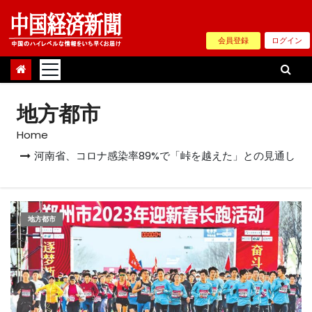
Skip
to
会員登録
ログイン
content
地方都市
Home
河南省、コロナ感染率89%で「峠を越えた」との見通し
地方都市