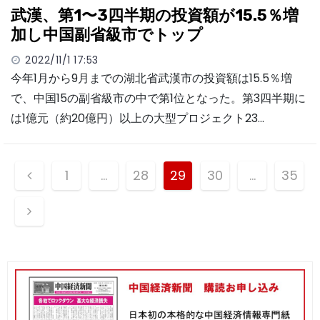
武漢、第1〜3四半期の投資額が15.5％増
加し中国副省級市でトップ
2022/11/1 17:53
今年1月から9月までの湖北省武漢市の投資額は15.5％増
で、中国15の副省級市の中で第1位となった。第3四半期に
は1億元（約20億円）以上の大型プロジェクト23…
投
1
…
28
29
30
…
35
稿
ナ
ビ
ゲ
ー