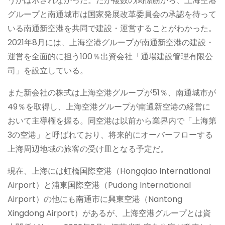
うかは示されなかった。だが複数の関係筋から、上海空港
グループと南通城市は国家発展改革委員会の承認を待って
いる南通新空港を共同で建設・運営することがわかった。
2021年8月には、上海空港グループが南通新空港の建設・
運営を全面的に担う100％出資会社「通場建設管理有限公
司」を設立している。
また新会社の株式は上海空港グループが51％、南通城市が
49％を取得し、上海空港グループが南通新空港の経営に
おいて主導権を握る。同空港は以前から業界内で「上海第
3の空港」と呼ばれており、将来的にオーバーフローする
上海周辺地域の旅客の受け皿となる予定だ。
現在、上海には虹橋国際空港（Hongqiao International
Airport）と浦東国際空港（Pudong International
Airport）の他にも南通市に興東空港（Nantong
Xingdong Airport）があるが、上海空港グループとは資