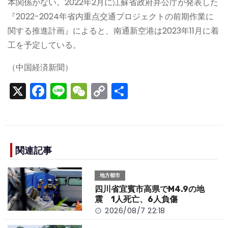
本関係がない。2022年2月に江蘇省政府弁公庁が発表した
『2022-2024年省内重点交通プロジェクトの前期作業に
関する推進計画』によると、南通新空港は2023年11月に着
工を予定している。
（中国経済新聞）
X
F
Li
W
C
S
a
n
e
o
h
c
e
C
p
ar
e
h
y
e
b
a
Li
関連記事
o
t
n
地方都市
o
k
四川省宜賓市高県でM4.9の地
k
震 1人死亡、6人負傷
2026/08/7 22:18