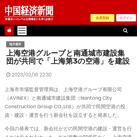
Skip
to
会員登録
ログイン
content
地方都市
上海空港グループと南通城市建設集
団が共同で「上海第3の空港」を建設
2023/02/16 22:30
上海市市場監督管理局は、上海空港グループ有限公司
（AVINEX）と南通城市建設集団（Nantong City
Construction Group CO.,Ltd.）が共同で民間空港の投
資・建設・運営を行う新会社を設立すると発表した。
今回の発表では、新会社がどの民間空港の建設・運営を行