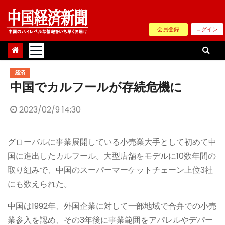
Skip
to
会員登録
ログイン
content
経済
中国でカルフールが存続危機に
2023/02/9 14:30
グローバルに事業展開している小売業大手として初めて中
国に進出したカルフール。大型店舗をモデルに10数年間の
取り組みで、中国のスーパーマーケットチェーン上位3社
にも数えられた。
中国は1992年、外国企業に対して一部地域で合弁での小売
業参入を認め、その3年後に事業範囲をアパレルやデパー