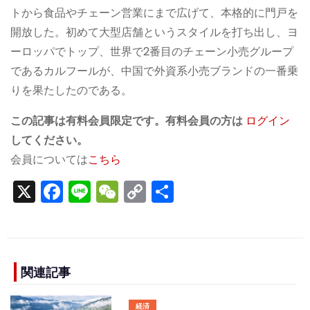
トから食品やチェーン営業にまで広げて、本格的に門戸を
開放した。初めて大型店舗というスタイルを打ち出し、ヨ
ーロッパでトップ、世界で2番目のチェーン小売グループ
であるカルフールが、中国で外資系小売ブランドの一番乗
りを果たしたのである。
この記事は有料会員限定です。有料会員の方は
ログイン
してください。
会員については
こちら
X
F
Li
W
C
S
a
n
e
o
h
c
e
C
p
ar
e
h
y
e
b
a
Li
関連記事
o
t
n
経済