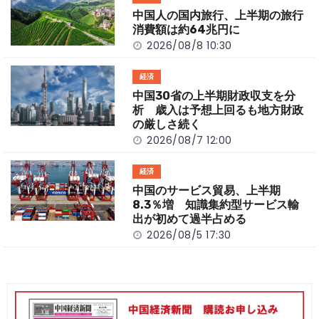
o
k
中国人の国内旅行、上半期の旅行
k
消費額は約64兆円に
2026/08/8 10:30
経済
中国30省の上半期財政収支を分
析 歳入は予想上回るも地方財政
の厳しさ続く
2026/08/7 12:00
経済
中国のサービス貿易、上半期
8.3％増 知識集約型サービス輸
出が初めて過半占める
2026/08/5 17:30