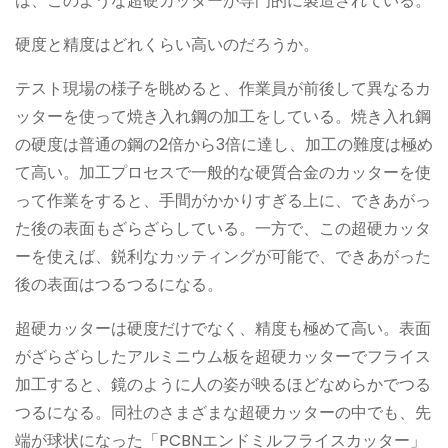
は、このような超硬カッターが専門的に製造されている。
硬度と精度はどれくらい高いのだろうか。
テスト現場の様子を眺めると、作業員が前後して異なるカ
ッターを使って焼き入れ鋼の加工をしている。焼き入れ鋼
の硬度は普通の鋼の2倍から3倍に達し、加工の難度は極め
て高い。加工プロセスで一般的な硬質合金のカッターを使
って作業をすると、手間がかかりすぎる上に、できあがっ
た後の表面もざらざらしている。一方で、この超硬カッタ
ーを使えば、鋭利なカッティングが可能で、できあがった
後の表面はつるつるになる。
超硬カッターは硬度だけでなく、精度も極めて高い。表面
がざらざらしたアルミニウム板を超硬カッターでフライス
加工すると、鏡のように人の姿が映るほどなめらかでつる
つるになる。同社のさまざまな超硬カッターの中でも、先
端が球状になった「PCBNエンドミルフライスカッター」