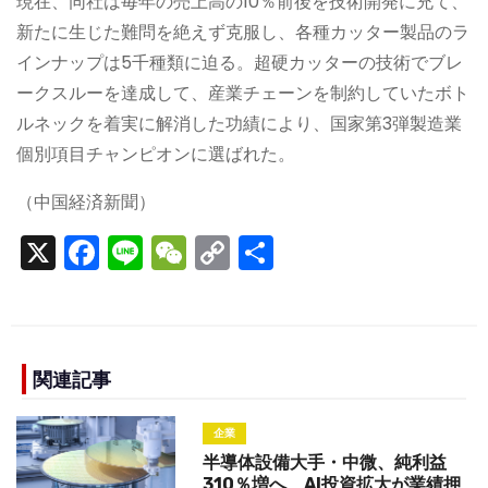
現在、同社は毎年の売上高の10％前後を技術開発に充て、
新たに生じた難問を絶えず克服し、各種カッター製品のラ
インナップは5千種類に迫る。超硬カッターの技術でブレ
ークスルーを達成して、産業チェーンを制約していたボト
ルネックを着実に解消した功績により、国家第3弾製造業
個別項目チャンピオンに選ばれた。
（中国経済新聞）
X
F
Li
W
C
S
a
n
e
o
h
c
e
C
p
ar
e
h
y
e
b
a
Li
関連記事
o
t
n
企業
o
k
半導体設備大手・中微、純利益
310％増へ AI投資拡大が業績押