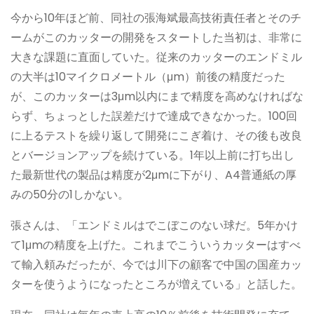
今から10年ほど前、同社の張海斌最高技術責任者とそのチ
ームがこのカッターの開発をスタートした当初は、非常に
大きな課題に直面していた。従来のカッターのエンドミル
の大半は10マイクロメートル（μm）前後の精度だった
が、このカッターは3μm以内にまで精度を高めなければな
らず、ちょっとした誤差だけで達成できなかった。100回
に上るテストを繰り返して開発にこぎ着け、その後も改良
とバージョンアップを続けている。1年以上前に打ち出し
た最新世代の製品は精度が2μmに下がり、A4普通紙の厚
みの50分の1しかない。
張さんは、「エンドミルはでこぼこのない球だ。5年かけ
て1μmの精度を上げた。これまでこういうカッターはすべ
て輸入頼みだったが、今では川下の顧客で中国の国産カッ
ターを使うようになったところが増えている」と話した。