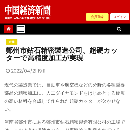
Skip
to
会員登録
ログイン
content
企業
鄭州市鉆石精密製造公司、超硬カッ
ターで高精度加工が実現
2022/04/21 19:11
現代の製造業では、自動車や航空機などの分野の各種重要
部品の精密加工に、人工ダイヤモンドをはじめとする硬度
の高い材料を合成して作られた超硬カッターが欠かせな
い。
河南省鄭州市にある鄭州市鉆石精密製造有限公司の工場で