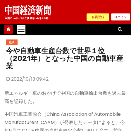
Skip
to
会員登録
ログイン
content
経済
今や自動車生産台数で世界１位
（2021年）となった中国の自動車産
業
2022/10/13 09:42
新エネルギー車のおかげで中国の自動車輸出台数も過去最
高を記録した。
中国汽車工業協会（China Association of Automobile
Manufacturers: CAAM）が発表したデータによると、今
年9月における中国の自動車輸出台数は30.1万台で、前年