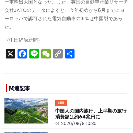
ー車輸出大国となった。また、英国の自動車産業リサーチ
会社JATOのデータによると、今年初めから8月までにヨ
ーロッパで認可された電気自動車の19％は中国製であっ
た。
（中国経済新聞）
X
F
Li
W
C
S
a
n
e
o
h
c
e
C
p
ar
e
h
y
e
b
a
Li
関連記事
o
t
n
経済
o
k
中国人の国内旅行、上半期の旅行
k
消費額は約64兆円に
2026/08/8 10:30