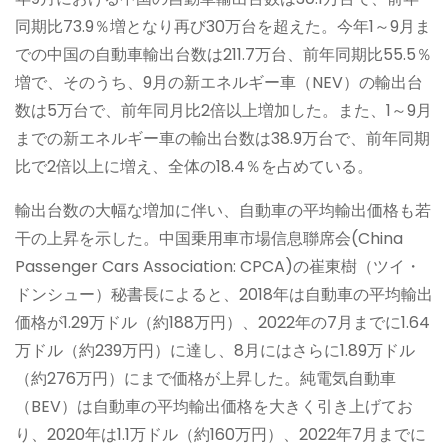
同期比73.9％増となり再び30万台を超えた。今年1～9月ま
での中国の自動車輸出台数は211.7万台、前年同期比55.5％
増で、そのうち、9月の新エネルギー車（NEV）の輸出台
数は5万台で、前年同月比2倍以上増加した。また、1～9月
までの新エネルギー車の輸出台数は38.9万台で、前年同期
比で2倍以上に増え、全体の18.4％を占めている。
輸出台数の大幅な増加に伴い、自動車の平均輸出価格も若
干の上昇を示した。中国乗用車市場信息聯席会(China
Passenger Cars Association: CPCA)の崔東樹（ツイ・
ドンシュー）秘書長によると、2018年は自動車の平均輸出
価格が1.29万ドル（約188万円）、2022年の7月までに1.64
万ドル（約239万円）に達し、8月にはさらに1.89万ドル
（約276万円）にまで価格が上昇した。純電気自動車
（BEV）は自動車の平均輸出価格を大きく引き上げてお
り、2020年は1.1万ドル（約160万円）、2022年7月までに