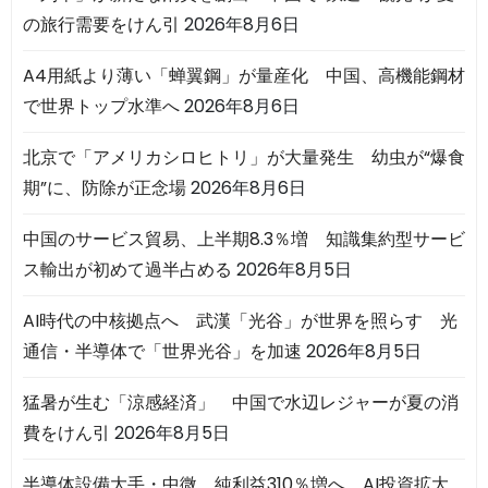
の旅行需要をけん引
2026年8月6日
A4用紙より薄い「蝉翼鋼」が量産化 中国、高機能鋼材
で世界トップ水準へ
2026年8月6日
北京で「アメリカシロヒトリ」が大量発生 幼虫が“爆食
期”に、防除が正念場
2026年8月6日
中国のサービス貿易、上半期8.3％増 知識集約型サービ
ス輸出が初めて過半占める
2026年8月5日
AI時代の中核拠点へ 武漢「光谷」が世界を照らす 光
通信・半導体で「世界光谷」を加速
2026年8月5日
猛暑が生む「涼感経済」 中国で水辺レジャーが夏の消
費をけん引
2026年8月5日
半導体設備大手・中微、純利益310％増へ AI投資拡大