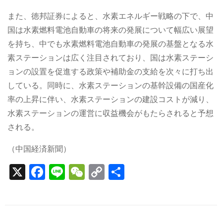
また、徳邦証券によると、水素エネルギー戦略の下で、中
国は水素燃料電池自動車の将来の発展について幅広い展望
を持ち、中でも水素燃料電池自動車の発展の基盤となる水
素ステーションは広く注目されており、国は水素ステーシ
ョンの設置を促進する政策や補助金の支給を次々に打ち出
している。同時に、水素ステーションの基幹設備の国産化
率の上昇に伴い、水素ステーションの建設コストが減り、
水素ステーションの運営に収益機会がもたらされると予想
される。
（中国経済新聞）
X
F
Li
W
C
S
a
n
e
o
h
c
e
C
p
ar
e
h
y
e