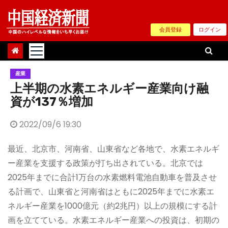
Skip
to
会員登録
ログイン
content
産業
上半期の水素エネルギー産業向け融
資が137％増加
2022/09/6 19:30
最近、北京市、河南省、山東省など各地で、水素エネルギ
ー産業を支援する政策が打ち出されている。北京では
2025年までに合計1万台の水素燃料電池自動車を普及させ
る計画で、山東省と河南省はともに2025年までに水素エ
ネルギー産業を1000億元（約2兆円）以上の規模にする計
画を立てている。水素エネルギー産業への投資は、初期の