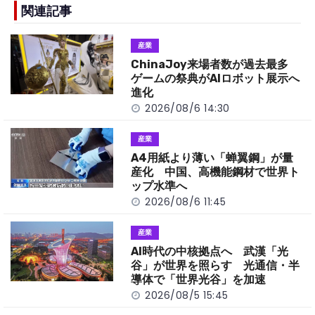
b
a
Li
関連記事
o
t
n
産業
o
k
ChinaJoy来場者数が過去最多
k
ゲームの祭典がAIロボット展示へ
進化
2026/08/6 14:30
産業
A4用紙より薄い「蝉翼鋼」が量
産化 中国、高機能鋼材で世界ト
ップ水準へ
2026/08/6 11:45
産業
AI時代の中核拠点へ 武漢「光
谷」が世界を照らす 光通信・半
導体で「世界光谷」を加速
2026/08/5 15:45