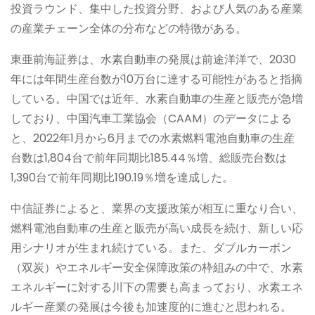
投資ラウンド、集中した投資分野、および人気のある産業
の産業チェーン全体の分布などの特徴がある。
東亜前海証券は、水素自動車の発展は前途洋洋で、2030
年には年間生産台数が10万台に達する可能性があると指摘
している。中国では近年、水素自動車の生産と販売が急増
しており、中国汽車工業協会（CAAM）のデータによる
と、2022年1月から6月までの水素燃料電池自動車の生産
台数は1,804台で前年同期比185.44％増、総販売台数は
1,390台で前年同期比190.19％増を達成した。
中信証券によると、業界の支援政策が相互に重なり合い、
燃料電池自動車の生産と販売が高い成長を続け、新しい応
用シナリオが生まれ続けている。また、ダブルカーボン
（双炭）やエネルギー安全保障政策の枠組みの中で、水素
エネルギーに対する川下の需要も高まっており、水素エネ
ルギー産業の発展は今後も加速度的に進むと思われる。