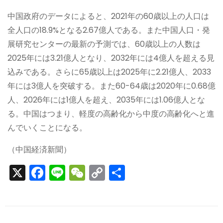
中国政府のデータによると、2021年の60歳以上の人口は
全人口の18.9%となる2.67億人である。また中国人口・発
展研究センターの最新の予測では、60歳以上の人数は
2025年には3.21億人となり、2032年には4億人を超える見
込みである。さらに65歳以上は2025年に2.21億人、2033
年には3億人を突破する。また60-64歳は2020年に0.68億
人、2026年には1億人を超え、2035年には1.06億人とな
る。中国はつまり、軽度の高齢化から中度の高齢化へと進
んでいくことになる。
（中国経済新聞）
X
F
Li
W
C
S
a
n
e
o
h
c
e
C
p
ar
e
h
y
e