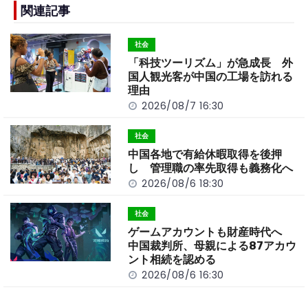
b
a
Li
関連記事
o
t
n
社会
o
k
「科技ツーリズム」が急成長 外
k
国人観光客が中国の工場を訪れる
理由
2026/08/7 16:30
社会
中国各地で有給休暇取得を後押
し 管理職の率先取得も義務化へ
2026/08/6 18:30
社会
ゲームアカウントも財産時代へ
中国裁判所、母親による87アカウ
ント相続を認める
2026/08/6 16:30