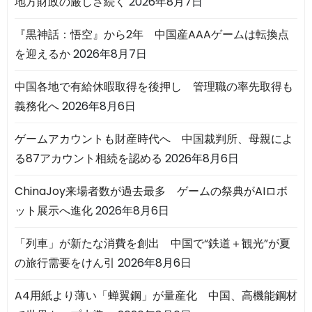
地方財政の厳しさ続く
2026年8月7日
『黒神話：悟空』から2年 中国産AAAゲームは転換点
を迎えるか
2026年8月7日
中国各地で有給休暇取得を後押し 管理職の率先取得も
義務化へ
2026年8月6日
ゲームアカウントも財産時代へ 中国裁判所、母親によ
る87アカウント相続を認める
2026年8月6日
ChinaJoy来場者数が過去最多 ゲームの祭典がAIロボ
ット展示へ進化
2026年8月6日
「列車」が新たな消費を創出 中国で“鉄道＋観光”が夏
の旅行需要をけん引
2026年8月6日
A4用紙より薄い「蝉翼鋼」が量産化 中国、高機能鋼材