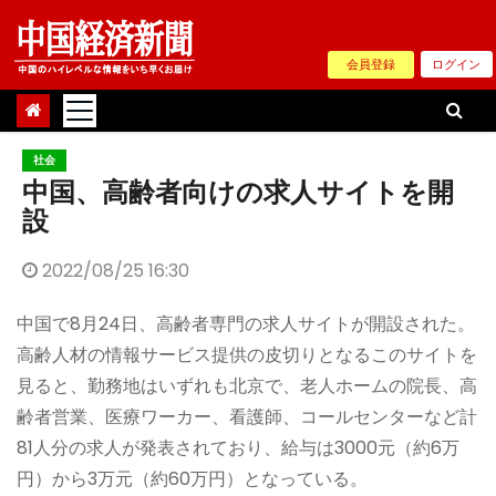
Skip
to
会員登録
ログイン
content
社会
中国、高齢者向けの求人サイトを開
設
2022/08/25 16:30
中国で8月24日、高齢者専門の求人サイトが開設された。
高齢人材の情報サービス提供の皮切りとなるこのサイトを
見ると、勤務地はいずれも北京で、老人ホームの院長、高
齢者営業、医療ワーカー、看護師、コールセンターなど計
81人分の求人が発表されており、給与は3000元（約6万
円）から3万元（約60万円）となっている。