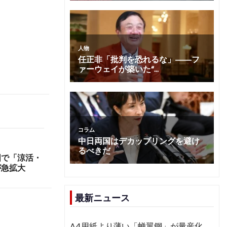
国で「涼活・
が急拡大
最新ニュース
A4用紙より薄い「蝉翼鋼」が量産化