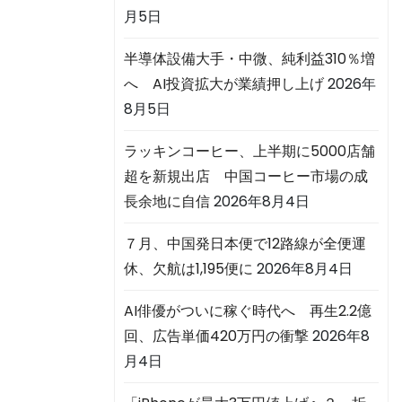
月5日
半導体設備大手・中微、純利益310％増
へ AI投資拡大が業績押し上げ
2026年
8月5日
ラッキンコーヒー、上半期に5000店舗
超を新規出店 中国コーヒー市場の成
長余地に自信
2026年8月4日
７月、中国発日本便で12路線が全便運
休、欠航は1,195便に
2026年8月4日
AI俳優がついに稼ぐ時代へ 再生2.2億
回、広告単価420万円の衝撃
2026年8
月4日