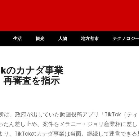
生活
観光
人物
地方都市
テクノロジ
okのカナダ事業
 再審査を指示
所は、政府が出していた動画投稿アプリ「TikTok（ティ
ったん差し止め、案件をメラニー・ジョリ産業相に差し
り、TikTokのカナダ事業は当面、継続して運営できる