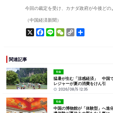
今回の裁定を受け、カナダ政府が今後どの
（中国経済新聞）
X
F
Li
W
C
S
a
n
e
o
h
c
e
C
p
ar
e
h
y
e
関連記事
b
a
Li
o
t
n
社会
o
k
猛暑が生む「涼感経済」 中国
レジャーが夏の消費をけん引
k
2026/08/5 12:35
社会
中国の博物館が「体験型」へ進