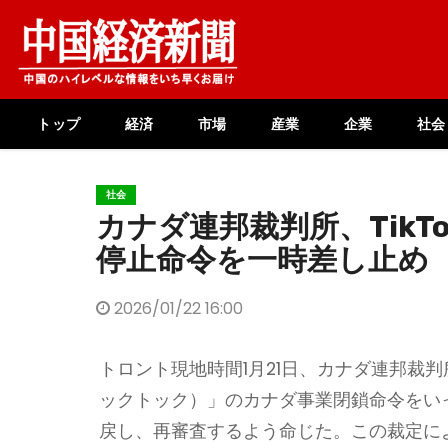
Skip
to
content
トップ
経済
市場
産業
企業
社会
社会
カナダ連邦裁判所、TikT
停止命令を一時差し止め
2026/01/22 16:00
トロント現地時間1月21日、カナダ連邦裁判
ックトック）」のカナダ事業閉鎖命令をい
戻し、再審査するよう命じた。この裁定によ