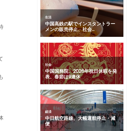
カ
待
て
も
以
体