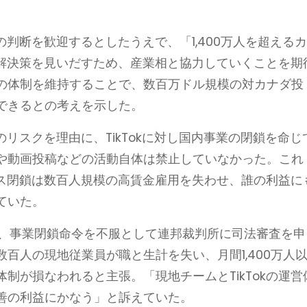
所の判断を歓迎するとしたうえで、「1,400万人を超える
なう解決策を見いだすため、産業相と協力していくことを期
の体制を維持することで、数百万ドル規模の対カナダ投
できるとの考えを示した。
上のリスクを理由に、TikTokに対し国内事業の閉鎖を命じ
や動画投稿などの活動自体は禁止していなかった。これ
フィス閉鎖は数百人規模の高賃金雇用を失わせ、誰の利益に
ていた。
ダ法人は、事業閉鎖命令を不服として連邦裁判所に司法審査を申
百人の現地従業員が職と生計を失い、月間1,400万人
制が損なわれると主張。「現地チームとTikTokの運営
善の利益にかなう」と訴えていた。