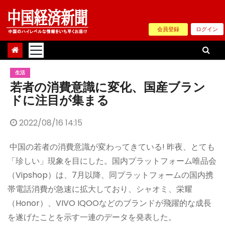
Skip
to
会員登録
ログイン
content
生活
若者の消費意識に変化、国産ブラン
ドに注目が集まる
2022/08/16 14:15
中国の若者の消費意識が変わってきている! 昨夜、とても
「珍しい」現象を目にした。国内プラットフォーム唯品会
（Vipshop）は、7月以降、同プラットフォームの国内携
帯電話消費が急速に拡大しており、シャオミ、栄耀
（Honor）、VIVO IQOOなどのブランドが飛躍的な成長
を遂げたことを示す一連のデータを発表した。