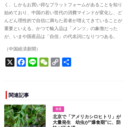
く、しかもお買い得なプラットフォームがあることを知り
始めており、中国の若い世代の消費マインドが変化し、ど
んどん理性的で自信に満ちた若者が増えてきていることが
重要といえる。かつて輸入品は「メンツ」の象徴だった
が、いまや国産品は「自信」の代名詞になりつつある。
（中国経済新聞）
X
F
Li
W
C
S
a
n
e
o
h
c
e
C
p
ar
e
h
y
e
b
a
Li
関連記事
o
t
n
生活
o
k
北京で「アメリカシロヒトリ」が
k
大量発生 幼虫が“爆食期”に、防