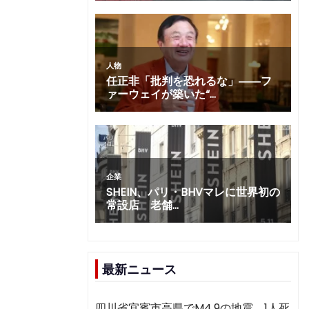
最新ニュース
四川省宜賓市高県でM4.9の地震 1人死