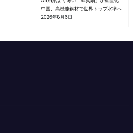
A4用紙より薄い「蝉翼鋼」が量産化
中国、高機能鋼材で世界トップ水準へ
2026年8月6日