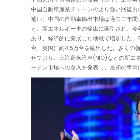
中国自動車産業チェーンのより強い回復力
補い、中国の自動車輸出市場は過去二年間
と、新エネルギー車の輸出に牽引され、今
あり、経済的に発展した地域で増加した。20
台、英国に約4.5万台を輸出した。多くの
せており、上海蔚来汽車(NIO)などの新
ーデン市場への参入を発表し、最初の車両