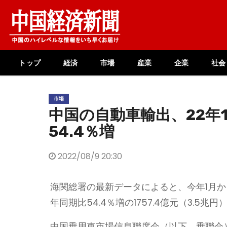
Skip
to
content
トップ
経済
市場
産業
企業
社会
市場
中国の自動車輸出、22年
54.4％増
2022/08/9 20:30
海関総署の最新データによると、今年1月
年同期比54.4％増の1757.4億元（3.5兆
中国乗用車市場信息聯席会（以下、乗聯会