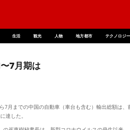
生活
観光
人物
地方都市
テクノロジ
1〜7月期は
から7月までの中国の自動車（車台も含む）輸出総額は、
円）に達した。
）の崔東樹秘書長は、新型コロナウイルスの発生以来、