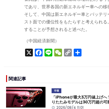
であり、世界各国の新エネルギー車への移
そして、中国は新エネルギー車とバッテリ
スト面での優位性をもたらすと考えられる
することが予想されると述べた。
（中国経済新聞）
X
F
Li
W
C
S
a
n
e
o
h
c
e
C
p
ar
e
h
y
e
関連記事
b
a
Li
o
t
n
市場
o
k
「iPhoneが最大3万円値上げへ
りたたみモデルは30万円超の可
k
2026/08/4 11:01