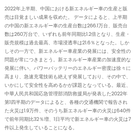
2022年上半期、中国における新エネルギー車の生産と販
売は目覚ましい成果を収めた。 データによると、上半期
の中国の新エネルギー車の生産台数は266.1万台、販売台
数は260万台で、いずれも前年同期比1.2倍となり、生産・
販売規模は過去最高、市場浸透率は21.6％となった。しか
しその一方で、新エネルギー車産業の発展には、安全性の
問題が常につきまとう。新エネルギー車産業の加速度的な
発展に伴い、パワーバッテリーのエネルギー密度は徐々に
高まり、急速充電技術も絶えず発展しており、その中で、
いかにして安全性を高めるかが課題となっている。最近、
中華人民共和国応急管理部消防救援局が発表した2022年
第1四半期のデータによると、各種の交通機関で報告され
た火災は1.9万件、そのうち新エネルギー車の火災は640件
で前年同期比32％増、1日平均で新エネルギー車の火災は7
件以上発生していることになる。