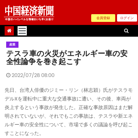
Skip
to
会員登録
ログイン
content
産業
テスラ車の火災がエネルギー車の安
全性論争を巻き起こす
2022/07/28 08:00
先日、台湾人俳優のジミー・リン（林志穎）氏がテスラモ
デルXを運転中に重大な交通事故に遭い、その後、車両が
炎上するという事故が発生した。正確な事故原因はまだ解
明されていないが、それでもこの事故は、テスラや新エネ
ルギー車の安全性について、市場で多くの議論を呼び起こ
すことになった。