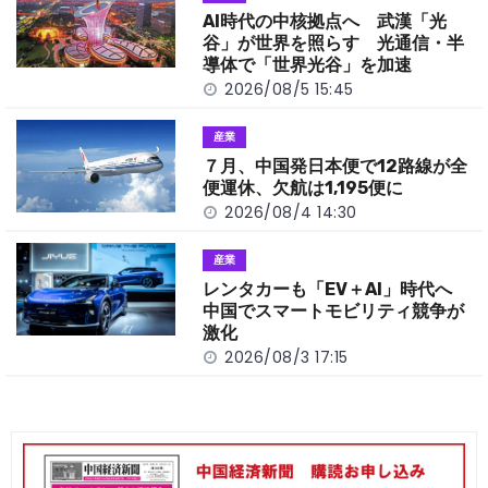
o
k
AI時代の中核拠点へ 武漢「光
k
谷」が世界を照らす 光通信・半
導体で「世界光谷」を加速
2026/08/5 15:45
産業
７月、中国発日本便で12路線が全
便運休、欠航は1,195便に
2026/08/4 14:30
産業
レンタカーも「EV＋AI」時代へ
中国でスマートモビリティ競争が
激化
2026/08/3 17:15