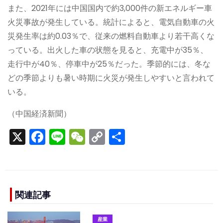
また、2021年には中国国内で約3,000件の新エネルギー車
火災事故が発生している。統計によると、電気自動車の火
災発生率は約0.03％で、従来の燃料自動車より若干高くな
っている。出火した車の状態を見ると、充電中が35％、
走行中が40％、停車中が25％だった。季節的には、冬な
どの季節よりも暑い時期に火災が発生しやすいと言われて
いる。
（中国経済新聞）
X
F
Li
W
C
S
a
n
e
o
h
c
e
C
p
ar
e
h
y
e
b
a
Li
関連記事
o
t
n
産業