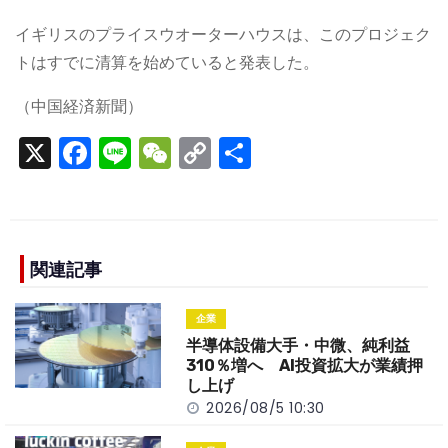
イギリスのプライスウオーターハウスは、このプロジェク
トはすでに清算を始めていると発表した。
（中国経済新聞）
X
F
Li
W
C
S
a
n
e
o
h
c
e
C
p
ar
e
h
y
e
b
a
Li
関連記事
o
t
n
企業
o
k
半導体設備大手・中微、純利益
k
310％増へ AI投資拡大が業績押
し上げ
2026/08/5 10:30