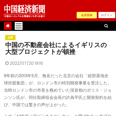
Skip
to
会員登録
ログイン
content
企業
中国の不動産会社によるイギリスの
大型プロジェクトが頓挫
2022/07/20 19:16
9年前の2013年5月、無名だった北京の会社「総部基地全
球控股集団」が、ロンドン市の特別開発事業を受注した。
当時ロンドン市の市長を務めていた現首相のボリス・ジョ
ンソン氏が、同社取締役会会長の許為平氏と開発契約を結
び、中国では驚きの声が上がった。