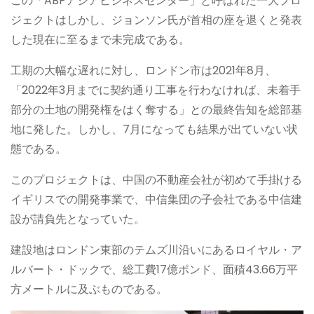
この「ABPアジアビジネスセンター」と呼ばれた一大プロ
ジェクトはしかし、ジョンソン氏が首相の座を退くと発表
した現在に至るまで未完成である。
工期の大幅な遅れに対し、ロンドン市は2021年8月、
「2022年3月までに契約通り工事を行わなければ、未着手
部分の土地の開発権をはく奪する」との最終告知を総部基
地に発した。しかし、7月になっても結果が出ていない状
態である。
このプロジェクトは、中国の不動産会社が初めて手掛ける
イギリスでの開発事業で、中信集団の子会社である中信建
設が請負先となっていた。
建設地はロンドン東部のテムズ川沿いにあるロイヤル・ア
ルバート・ドックで、総工費17億ポンド、面積43.66万平
方メートルに及ぶものである。