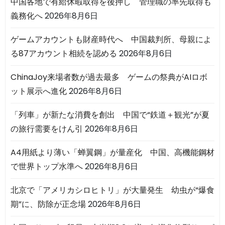
中国各地で有給休暇取得を後押し 管理職の率先取得も
義務化へ
2026年8月6日
ゲームアカウントも財産時代へ 中国裁判所、母親によ
る87アカウント相続を認める
2026年8月6日
ChinaJoy来場者数が過去最多 ゲームの祭典がAIロボ
ット展示へ進化
2026年8月6日
「列車」が新たな消費を創出 中国で“鉄道＋観光”が夏
の旅行需要をけん引
2026年8月6日
A4用紙より薄い「蝉翼鋼」が量産化 中国、高機能鋼材
で世界トップ水準へ
2026年8月6日
北京で「アメリカシロヒトリ」が大量発生 幼虫が“爆食
期”に、防除が正念場
2026年8月6日