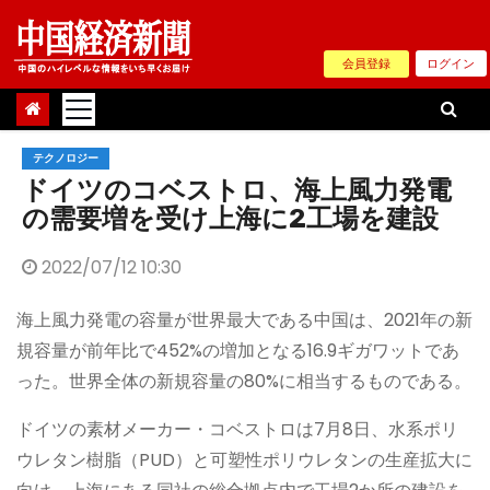
Skip
to
会員登録
ログイン
content
テクノロジー
ドイツのコベストロ、海上風力発電
の需要増を受け上海に2工場を建設
2022/07/12 10:30
海上風力発電の容量が世界最大である中国は、2021年の新
規容量が前年比で452%の増加となる16.9ギガワットであ
った。世界全体の新規容量の80%に相当するものである。
ドイツの素材メーカー・コベストロは7月8日、水系ポリ
ウレタン樹脂（PUD）と可塑性ポリウレタンの生産拡大に