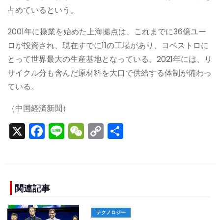
占めているという。
2001年に操業を始めた上海拠点は、これまでに36億ユー
ロが投資され、現在すでに11の工場があり、コベストロに
とって世界最大の生産基地となっている。2021年には、リ
サイクル分も含んだ原材料を大口で供給する体制が備わっ
ている。
（中国経済新聞）
X
F
Li
W
C
S
a
n
e
o
h
c
e
C
p
ar
e
h
y
e
b
a
Li
関連記事
o
t
n
テクノロジー