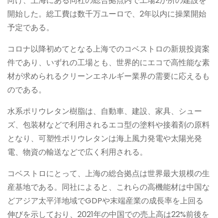
向け、上海にある同社の総合拠点内で工場2か所の建設を
開始した。総工費は数千万ユーロで、2年以内に操業開始
予定である。
コロナ以降初めてとなる上海でのコベストロの新規投資案
件であり、いずれの工場とも、世界的にエコで高性能な素
材が求められるクリーンエネルギー業界の需要に応えるも
のである。
水系ポリウレタン樹脂は、自動車、建設、家具、シュー
ズ、包装材などで利用されるエコ型の塗料や接着剤の原料
となり、可塑性ポリウレタンは海上風力発電や太陽光発
電、物資の輸送などで広く利用される。
コベストロにとって、上海の総合拠点は世界最大規模の生
産基地である。同社によると、これらの高機能材は中国な
どアジア太平洋地域でGDPや末端産業の成長率を上回る
伸びを示しており、2021年の中国での売上高は22%前後を