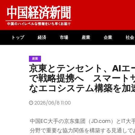
Skip
to
content
トップ
経済
市場
産業
企業
社会
産業
京東とテンセント、AIエ
で戦略提携へ スマート
なエコシステム構築を加
2026/06/8 11:00
中国EC大手の京东集团（JD.com）とIT大
分野で重要な協力関係を構築する見通しで