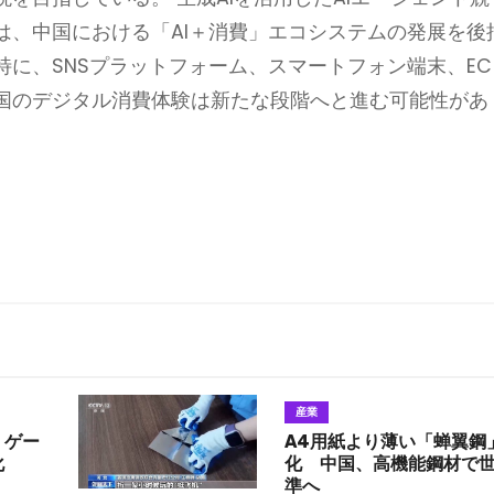
は、中国における「AI＋消費」エコシステムの発展を後
に、SNSプラットフォーム、スマートフォン端末、EC
国のデジタル消費体験は新たな段階へと進む可能性があ
産業
 ゲー
A4用紙より薄い「蝉翼鋼
化
化 中国、高機能鋼材で
準へ