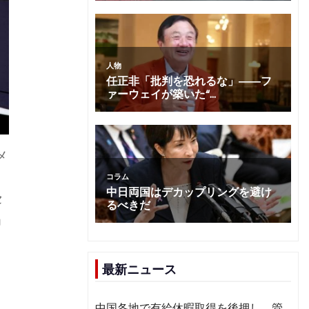
メ
セ
」
最新ニュース
中国各地で有給休暇取得を後押し 管