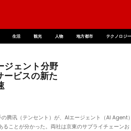
生活
観光
人物
地方都市
テクノロジ
ージェント分野
サービスの新た
速
手の腾讯（テンセント）が、AIエージェント（AI Agent
あることが分かった。両社は京東のサプライチェーンお