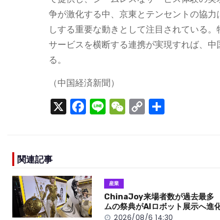
争が激化する中、京東とテンセントの協力
しする重要な動きとして注目されている。特
サービスを横断する連携が実現すれば、中
る。
（中国経済新聞）
X
F
Li
W
C
S
a
n
e
o
h
c
e
C
p
ar
e
h
y
e
関連記事
b
a
Li
o
t
n
産業
o
k
ChinaJoy来場者数が過去最多
ムの祭典がAIロボット展示へ進
k
2026/08/6 14:30