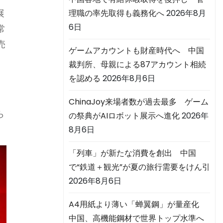
展
理職の率先取得も義務化へ
2026年8月
6日
常
売
ゲームアカウントも財産時代へ 中国
裁判所、母親による87アカウント相続
を認める
2026年8月6日
ChinaJoy来場者数が過去最多 ゲーム
ら
の祭典がAIロボット展示へ進化
2026年
8月6日
「列車」が新たな消費を創出 中国
で“鉄道＋観光”が夏の旅行需要をけん引
2026年8月6日
A4用紙より薄い「蝉翼鋼」が量産化
中国、高機能鋼材で世界トップ水準へ