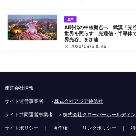
産業
AI時代の中核拠点へ 武漢「光
世界を照らす 光通信・半導体
界光谷」を加速
2026/08/5 15:45
運営会社情報
サイト運営事業者 ＞
株式会社アジア通信社
サイト共同運営事業者 ＞
株式会社クローバーホールディン
サイトポリシー
｜
著作権
｜
リンクポリシー
｜
特