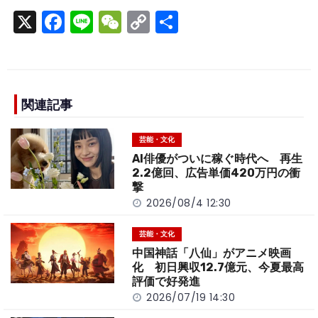
X
F
Li
W
C
S
a
n
e
o
h
c
e
C
p
ar
e
h
y
e
b
a
Li
関連記事
o
t
n
芸能・文化
o
k
AI俳優がついに稼ぐ時代へ 再生
k
2.2億回、広告単価420万円の衝
撃
2026/08/4 12:30
芸能・文化
中国神話「八仙」がアニメ映画
化 初日興収12.7億元、今夏最高
評価で好発進
2026/07/19 14:30