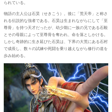
られている。
物語の主人公は石昊（せきこう）。後に「荒天帝」と称さ
れる伝説的な強者である。石昊は生まれながらにして「至
尊骨」を持つ天才だったが、幼少期に一族の兄である石毅
とその母親によって至尊骨を奪われ、命を落としかける。
しかし奇跡的に生き延びた石昊は、下界の大荒にある石村
で成長し、数々の試練や死闘を乗り越えながら修行の道を
歩み始める。