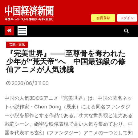
Skip
to
会員登録
ログイン
content
芸能・文化
『完美世界』――至尊骨を奪われた
少年が“荒天帝”へ 中国最強級の修
仙アニメが人気沸騰
2026/06/3 11:00
中国の人気3DCGアニメ『完美世界』は、中国の著名ネッ
ト小説作家・Chen Dong（辰東）による同名ファンタジ
ー小説を原作とする作品である。壮大な世界観と迫力ある
戦闘シーン、緻密な映像表現で高い人気を集めており、中
国を代表する玄幻（ファンタジー）アニメの一つとして知