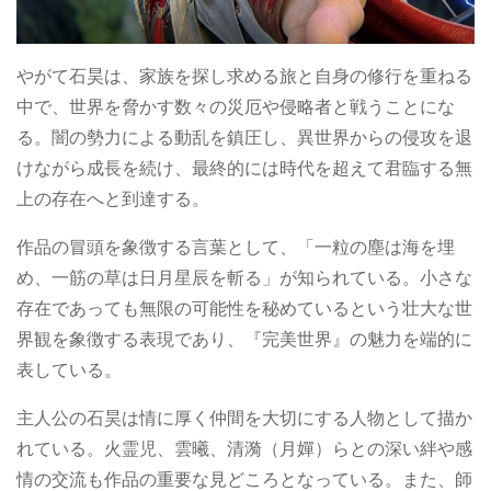
やがて石昊は、家族を探し求める旅と自身の修行を重ねる
中で、世界を脅かす数々の災厄や侵略者と戦うことにな
る。闇の勢力による動乱を鎮圧し、異世界からの侵攻を退
けながら成長を続け、最終的には時代を超えて君臨する無
上の存在へと到達する。
作品の冒頭を象徴する言葉として、「一粒の塵は海を埋
め、一筋の草は日月星辰を斬る」が知られている。小さな
存在であっても無限の可能性を秘めているという壮大な世
界観を象徴する表現であり、『完美世界』の魅力を端的に
表している。
主人公の石昊は情に厚く仲間を大切にする人物として描か
れている。火霊児、雲曦、清漪（月嬋）らとの深い絆や感
情の交流も作品の重要な見どころとなっている。また、師