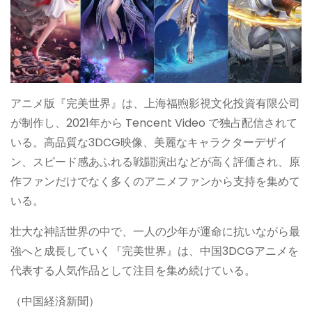
アニメ版『完美世界』は、上海福煦影視文化投資有限公司
が制作し、2021年から Tencent Video で独占配信されて
いる。高品質な3DCG映像、美麗なキャラクターデザイ
ン、スピード感あふれる戦闘演出などが高く評価され、原
作ファンだけでなく多くのアニメファンから支持を集めて
いる。
壮大な神話世界の中で、一人の少年が運命に抗いながら最
強へと成長していく『完美世界』は、中国3DCGアニメを
代表する人気作品として注目を集め続けている。
（中国経済新聞）