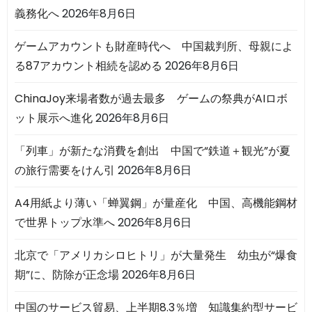
義務化へ
2026年8月6日
ゲームアカウントも財産時代へ 中国裁判所、母親によ
る87アカウント相続を認める
2026年8月6日
ChinaJoy来場者数が過去最多 ゲームの祭典がAIロボ
ット展示へ進化
2026年8月6日
「列車」が新たな消費を創出 中国で“鉄道＋観光”が夏
の旅行需要をけん引
2026年8月6日
A4用紙より薄い「蝉翼鋼」が量産化 中国、高機能鋼材
で世界トップ水準へ
2026年8月6日
北京で「アメリカシロヒトリ」が大量発生 幼虫が“爆食
期”に、防除が正念場
2026年8月6日
中国のサービス貿易、上半期8.3％増 知識集約型サービ