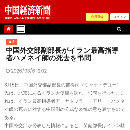
Skip
to
会員登録
ログイン
content
経済
中国外交部副部長がイラン最高指導
者ハメネイ師の死去を弔問
2026/03/6 12:02
3月5日、中国外交部副部長の苗得雨（ミャオ・デユー）
氏は、北京にあるイラン大使館を訪れ、弔問を行った。こ
れは、イラン最高指導者アーヤトッラー・アリー・ハメネ
イ師の死去に対する中国側の公式な哀悼の意を表すもので
ある。
中国外交部が発表した情報によると、苗副部長はイラン駐