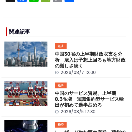
a
n
e
o
h
c
e
C
p
ar
e
h
y
e
b
a
Li
関連記事
o
t
n
経済
o
k
中国30省の上半期財政収支を分
k
析 歳入は予想上回るも地方財政
の厳しさ続く
2026/08/7 12:00
経済
中国のサービス貿易、上半期
8.3％増 知識集約型サービス輸
出が初めて過半占める
2026/08/5 17:30
経済