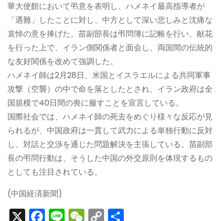
華大使館において弔意を表明し、ハメネイ最高指導者が
「遇難」したことに対し、中方として深い悲しみと沈痛な
哀悼の意を捧げた。苗副部長は弔問簿に記帳を行い、献花
を行った上で、イラン側関係者と面会し、両国間の伝統的
な友好関係を改めて強調した。
ハメネイ師は2月28日、米国とイスラエルによる共同軍事
攻撃（空襲）の中で命を落としたとされ、イラン政府は全
国規模で40日間の喪に服すことを宣言している。
国際社会では、ハメネイ師の死去をめぐり様々な反応が見
られるが、中国政府は一貫して武力による単独行動に反対
し、対話と交渉を通じた問題解決を主張している。苗副部
長の弔問行動は、そうした中国の外交原則を体現するもの
としても注目されている。
(中国経済新聞)
X
F
Li
W
C
S