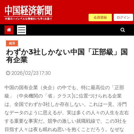
Skip
to
会員登録
ログイン
content
経済
わずか3社しかない中国「正部級」国
有企業
2026/02/23 17:30
中国の国有企業（央企）の中でも、特に最高位の「正部
級」（中央機関の「省」クラス)に位置づけられる企業
は、全国でわずか3社しか存在しない。これは一見、冷門
なデータのように思えるが、実は多くの人々の人生を左右
する重要な事実だ。競争の激しい就職戦線で、この3社を
目指す人々は夜も眠れぬ思いを抱くことだろう。なぜな