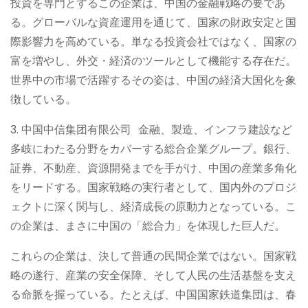
投資を専門とするこの企業は、中国の金融戦略の要であ
る。グローバルな資産運用を通じて、国家の財政安定と国
際影響力を高めている。単なる投資会社ではなく、国家の
富を増やし、外交・経済のツールとして機能する存在だ。
世界中の市場で活躍するその姿は、中国の経済大国化を象
徴している。
3. 中国中信集团有限公司 金融、製造、インフラ建設など
多岐にわたる分野をカバーする総合企業グループ。銀行、
証券、不動産、資源開発までを手がけ、中国の産業多角化
をリードする。国家戦略の実行者として、国内外のプロジ
ェクトに深く関与し、経済成長の原動力となっている。こ
の企業は、まさに中国の「総合力」を体現した巨人だ。
これらの企業は、決して普通の民間企業ではない。国家戦
略の遂行、産業の安全保障、そして人民の生活基盤を支え
る命脈を握っている。たとえば、中国国家鉄道集団は、春