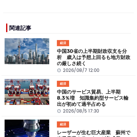
a
n
e
o
h
c
e
C
p
ar
e
h
y
e
b
a
Li
関連記事
o
t
n
経済
o
k
中国30省の上半期財政収支を分
k
析 歳入は予想上回るも地方財政
の厳しさ続く
2026/08/7 12:00
経済
中国のサービス貿易、上半期
8.3％増 知識集約型サービス輸
出が初めて過半占める
2026/08/5 17:30
経済
レーザーが生む巨大産業 蘇州で