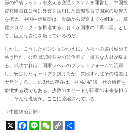
節の帰省ラッシュを支える交通システムを運営し、中国投
資有限責任公司は外貨を活用した国際投資で国家の影響力
を拡大。中国中信集団は、金融から製造までを網羅し、基
建プロジェクトを推進する。各々が国家の「重い器」とし
て、巨大な責任を負っているのだ。
しかし、こうしたポジションゆえに、入社への道は極めて
狭き門だ。公務員試験並みの競争率で、優秀な人材が集ま
る。成功すれば、国家レベルのプラットフォームで活躍
し、安定したキャリアを築けるが、失敗すればその格差は
歴然とする。この3社の存在は、中国の経済・社会構造を
象徴する鏡でもある。少数のエリートが国家の未来を担う
――そんな現実が、ここに凝縮されている。
（中国経済新聞）
X
F
Li
W
C
S