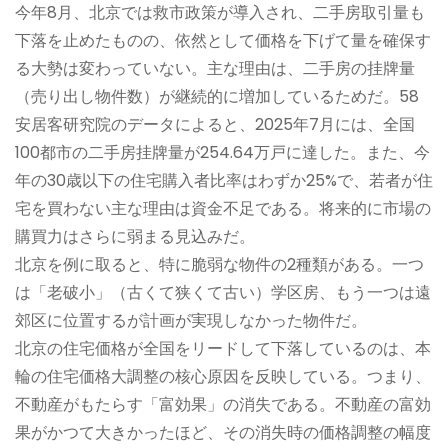
今年8月、北京では救市政策が導入され、二手房取引量も
下落を止めたものの、依然として価格を下げて量を確保す
る大勢は変わっていない。主な理由は、二手房の挂牌量
（売り出し物件数）が継続的に増加しているためだ。58
安居客研究院のデータによると、2025年7月には、全国
100都市の二手房挂牌量が254.64万戸に達した。また、今
年の30歳以下の住宅購入者比率はわずか25%で、若者が住
宅を買わない主な理由は資金不足である。将来的に市場の
購買力はさらに弱まる見込みだ。
北京を例に取ると、特に脆弱な物件の2種類がある。一つ
は「老破小」（古くて狭くて古い）学区房、もう一つは遠
郊区に位置するが計画が実現しなかった物件だ。
北京の住宅価格が全国をリードして下落しているのは、本
輪の住宅価格大調整の核心原因を反映している。つまり、
不動産がもたらす「富効果」の消失である。不動産の富効
果がかつて大きかったほど、その消失時の価格調整の幅度