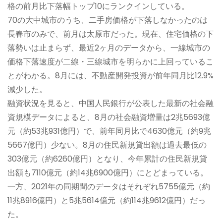
格の前月比下落幅トップ10にランクインしている。
70の大中城市のうち、二手房価格が下落しなかったのは
長春市のみで、前月は太原市だった。現在、住宅価格の下
落勢いは止まらず、最近2ヶ月のデータから、一線城市の
価格下落速度が二線・三線城市を明らかに上回っているこ
とがわかる。8月には、不動産開発投資が前年同月比12.9%
減少した。
融資状況を見ると、中国人民銀行が公表した最新の社会融
資規模データによると、8月の社会融資増量は2兆5693億
元（約53兆931億円）で、前年同月比で4630億元（約9兆
5667億円）少ない。8月の住民新規貸出額は過去最低の
303億元（約6260億円）となり、今年累計の住民新規貸
出額も7110億元（約14兆6900億円）にとどまっている。
一方、2021年の同期間のデータはそれぞれ5755億元（約
11兆8916億円）と5兆5614億元（約114兆9612億円）だっ
た。