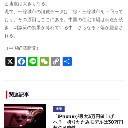
と速度は大きくなる。
現在、一線城市の消費データは二線・三線城市を下回って
おり、その原因もここにある。中国の住宅市場は低迷が続
き、刺激策の効果が薄れている中、さらなる下落が懸念さ
れる。
（中国経済新聞）
X
F
Li
W
C
S
a
n
e
o
h
c
e
C
p
ar
e
h
y
e
b
a
Li
関連記事
o
t
n
市場
o
k
「iPhoneが最大3万円値上げ
k
へ？ 折りたたみモデルは30万円
超の可能性