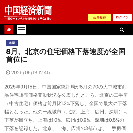
Skip
to
会員登録
ログイン
content
市場
8月、北京の住宅価格下落速度が全国
首位に
2025/09/18 12:45
2025年9月15日、中国国家統計局が8月の70の大中城市商
品住宅販売価格変動状況を公表したところ、北京の二手房
（中古住宅）価格は前月比1.2%下落し、全国で最大の下落
幅となった。他の一線城市（北京、上海、広州、深圳）も
下落が目立ち、上海は1.0%、広州は0.9%、深圳は0.8%の
下落を記録した。北京、上海、広州の3都市は、二手房価