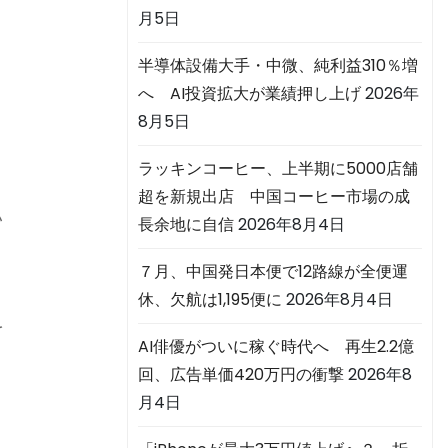
月5日
半導体設備大手・中微、純利益310％増
へ AI投資拡大が業績押し上げ
2026年
8月5日
ラッキンコーヒー、上半期に5000店舗
超を新規出店 中国コーヒー市場の成
い
長余地に自信
2026年8月4日
７月、中国発日本便で12路線が全便運
休、欠航は1,195便に
2026年8月4日
を
AI俳優がついに稼ぐ時代へ 再生2.2億
回、広告単価420万円の衝撃
2026年8
月4日