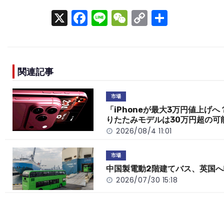
X
F
Li
W
C
S
a
n
e
o
h
c
e
C
p
ar
e
h
y
e
関連記事
b
a
Li
o
t
n
市場
o
k
「iPhoneが最大3万円値上げへ
りたたみモデルは30万円超の可
k
2026/08/4 11:01
市場
中国製電動2階建てバス、英国へ
2026/07/30 15:18