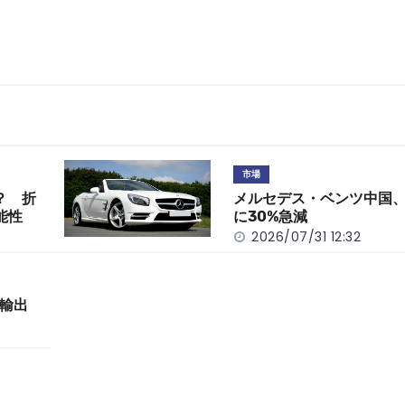
市場
？ 折
メルセデス・ベンツ中国、
能性
に30%急減
2026/07/31 12:32
輸出