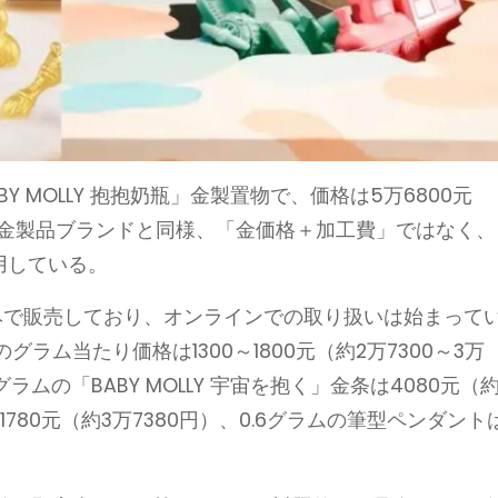
Y MOLLY 抱抱奶瓶」金製置物で、価格は5万6800元
の金製品ブランドと同様、「金価格＋加工費」ではなく、
用している。
みで販売しており、オンラインでの取り扱いは始まって
ム当たり価格は1300～1800元（約2万7300～3万
ムの「BABY MOLLY 宇宙を抱く」金条は4080元（
1780元（約3万7380円）、0.6グラムの筆型ペンダント
。