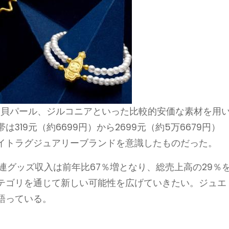
や貝パール、ジルコニアといった比較的安価な素材を用
19元（約6699円）から2699元（約5万6679円）
イトラグジュアリーブランドを意識したものだった。
関連グッズ収入は前年比67％増となり、総売上高の29％
テゴリを通じて新しい可能性を広げていきたい。ジュエ
語っている。