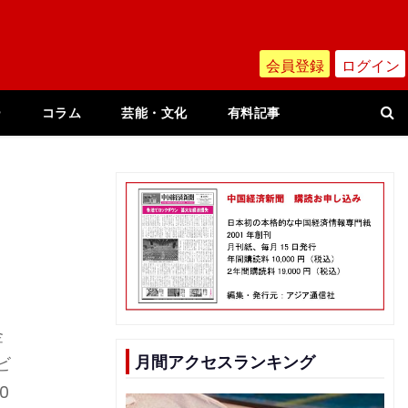
会員登録
ログイン
ー
コラム
芸能・文化
有料記事
金
月間アクセスランキング
ビ
0