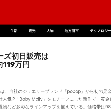
生活
観光
人物
地方都市
テクノロジ
ーズ初日販売は
119万円
トは、自社のジュエリーブランド「popop」から初の足
気IP「Baby Molly」をモチーフにした新作で、黄金
置物など多彩なラインアップを揃えている。価格帯は98