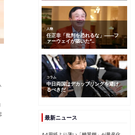
い
約
は
最新ニュース
A4用紙より薄い「蝉翼鋼」が量産化