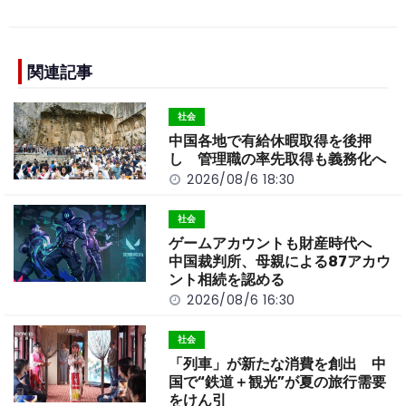
c
e
C
p
ar
e
h
y
e
b
a
Li
関連記事
o
t
n
社会
o
k
中国各地で有給休暇取得を後押
k
し 管理職の率先取得も義務化へ
2026/08/6 18:30
社会
ゲームアカウントも財産時代へ
中国裁判所、母親による87アカウ
ント相続を認める
2026/08/6 16:30
社会
「列車」が新たな消費を創出 中
国で“鉄道＋観光”が夏の旅行需要
をけん引