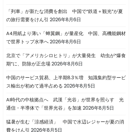
「列車」が新たな消費を創出 中国で“鉄道＋観光”が夏
の旅行需要をけん引
2026年8月6日
A4用紙より薄い「蝉翼鋼」が量産化 中国、高機能鋼材
で世界トップ水準へ
2026年8月6日
北京で「アメリカシロヒトリ」が大量発生 幼虫が“爆食
期”に、防除が正念場
2026年8月6日
中国のサービス貿易、上半期8.3％増 知識集約型サービ
ス輸出が初めて過半占める
2026年8月5日
AI時代の中核拠点へ 武漢「光谷」が世界を照らす 光
通信・半導体で「世界光谷」を加速
2026年8月5日
猛暑が生む「涼感経済」 中国で水辺レジャーが夏の消
費をけん引
2026年8月5日