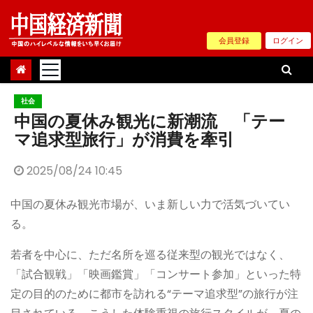
Skip
to
会員登録
ログイン
content
社会
中国の夏休み観光に新潮流 「テー
マ追求型旅行」が消費を牽引
2025/08/24 10:45
中国の夏休み観光市場が、いま新しい力で活気づいてい
る。
若者を中心に、ただ名所を巡る従来型の観光ではなく、
「試合観戦」「映画鑑賞」「コンサート参加」といった特
定の目的のために都市を訪れる“テーマ追求型”の旅行が注