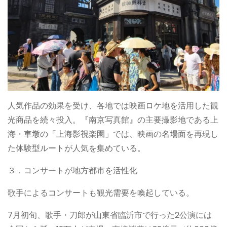
人気作品の効果を受け、各地では映画ロケ地を活用した観
光商品を続々投入。『南京写真館』の主要撮影地である上
海・車墩の「上海影視楽園」では、映画の名場面を再現し
た体験型ルートが人気を集めている。
３．コンサートが地方都市を活性化
歌手によるコンサートも観光需要を喚起している。
7月初旬、歌手・刀郎が山東省臨沂市で行った2公演には