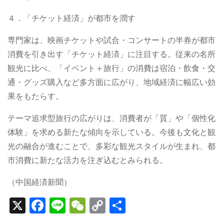
４．「チケット経済」が都市を潤す
専門家は、映画チケットや試合・コンサートの半券が都市
消費を引き出す「チケット経済」に注目する。従来の名所
観光に比べ、「イベント＋旅行」の消費は宿泊・飲食・交
通・グッズ購入など多方面に広がり、地域経済に幅広い効
果をもたらす。
テーマ追求型旅行の広がりは、消費者が「質」や「個性化
体験」を求める新たな傾向を示している。今後も文化と観
光の融合が進むことで、多彩な観光スタイルが生まれ、都
市消費に新たな活力を注ぎ込むとみられる。
（中国経済新聞）
X
F
Li
W
C
S
a
n
e
o
h