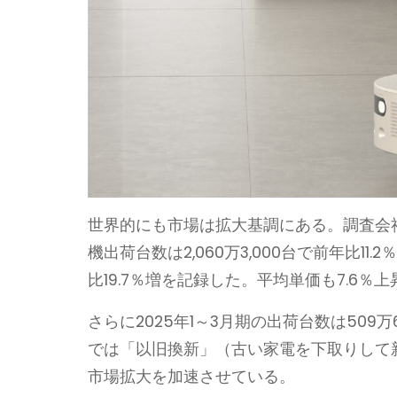
世界的にも市場は拡大基調にある。調査会社
機出荷台数は2,060万3,000台で前年比11.
比19.7％増を記録した。平均単価も7.6％上
さらに2025年1～3月期の出荷台数は509万
では「以旧換新」（古い家電を下取りして
市場拡大を加速させている。