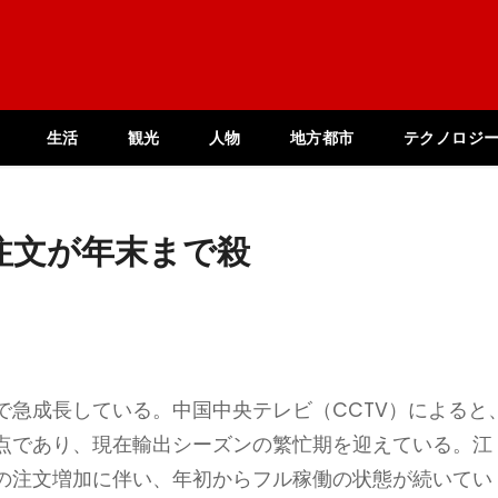
生活
観光
人物
地方都市
テクノロジ
注文が年末まで殺
で急成長している。中国中央テレビ（CCTV）によると
点であり、現在輸出シーズンの繁忙期を迎えている。江
の注文増加に伴い、年初からフル稼働の状態が続いてい