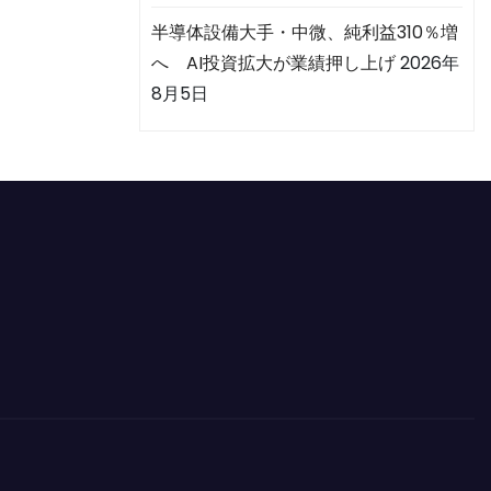
半導体設備大手・中微、純利益310％増
へ AI投資拡大が業績押し上げ
2026年
8月5日