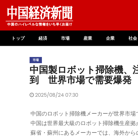
Skip
to
content
トップ
経済
市場
産業
企業
社会
市場
中国製ロボット掃除機、
到 世界市場で需要爆発
2025/08/24 07:30
中国のロボット掃除機メーカーが世界市場
中国は世界最大級のロボット掃除機生産拠
蘇省・蘇州にあるメーカーでは、海外から