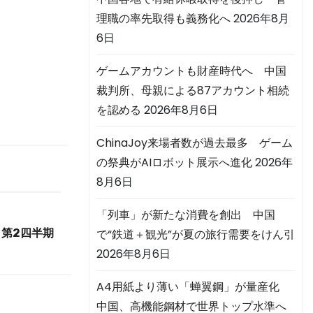
理職の率先取得も義務化へ
2026年8月
6日
ゲームアカウントも財産時代へ 中国
裁判所、母親による87アカウント相続
を認める
2026年8月6日
ChinaJoy来場者数が過去最多 ゲーム
の祭典がAIロボット展示へ進化
2026年
8月6日
「列車」が新たな消費を創出 中国
で“鉄道＋観光”が夏の旅行需要をけん引
第2四半期
2026年8月6日
A4用紙より薄い「蝉翼鋼」が量産化
中国、高機能鋼材で世界トップ水準へ