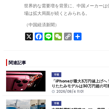
世界的な需要増を背景に、中国メーカーは
場は拡大局面が続くとみられる。
（中国経済新聞）
X
F
Li
W
C
S
a
n
e
o
h
c
e
C
p
ar
e
h
y
e
関連記事
b
a
Li
o
t
n
市場
o
k
「iPhoneが最大3万円値上げへ
りたたみモデルは30万円超の可
k
2026/08/4 11:01
市場