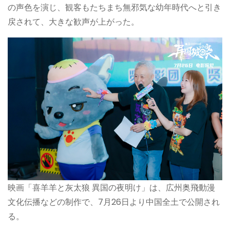
の声色を演じ、観客もたちまち無邪気な幼年時代へと引き
戻されて、大きな歓声が上がった。
映画「喜羊羊と灰太狼 異国の夜明け」は、広州奥飛動漫
文化伝播などの制作で、7月26日より中国全土で公開され
る。