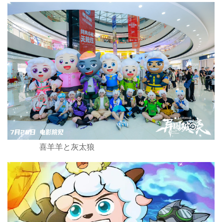
喜羊羊と灰太狼