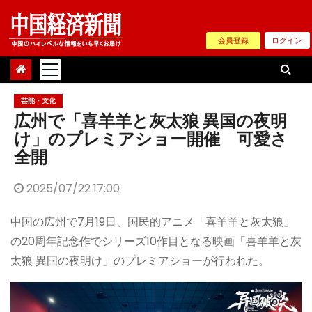
Skip
to
会員登録
ログイン
content
芸能・文化
広州で「喜羊羊と灰太狼 異国の夜明
け」のプレミアショー開催 可愛さ
全開
2025/07/22 17:00
中国の広州で7月19日、国民的アニメ「喜羊羊と灰太狼」
の20周年記念作でシリーズ10作目となる映画「喜羊羊と灰
太狼 異国の夜明け」のプレミアショーが行われた。