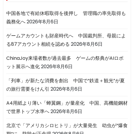
中国各地で有給休暇取得を後押し 管理職の率先取得も
義務化へ
2026年8月6日
ゲームアカウントも財産時代へ 中国裁判所、母親によ
る87アカウント相続を認める
2026年8月6日
ChinaJoy来場者数が過去最多 ゲームの祭典がAIロボ
ット展示へ進化
2026年8月6日
「列車」が新たな消費を創出 中国で“鉄道＋観光”が夏
の旅行需要をけん引
2026年8月6日
A4用紙より薄い「蝉翼鋼」が量産化 中国、高機能鋼材
で世界トップ水準へ
2026年8月6日
北京で「アメリカシロヒトリ」が大量発生 幼虫が“爆食
期”に、防除が正念場
2026年8月6日