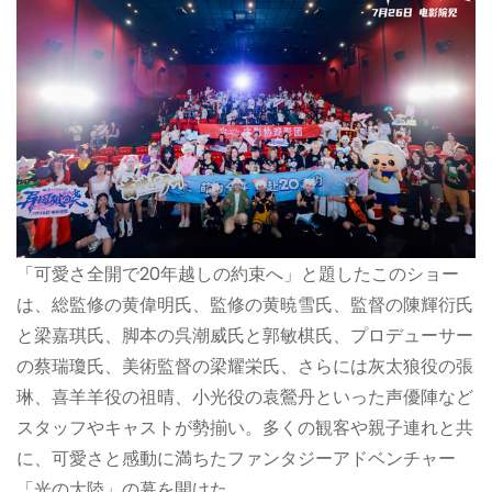
「可愛さ全開で20年越しの約束へ」と題したこのショー
は、総監修の黄偉明氏、監修の黄暁雪氏、監督の陳輝衍氏
と梁嘉琪氏、脚本の呉潮威氏と郭敏棋氏、プロデューサー
の蔡瑞瓊氏、美術監督の梁耀栄氏、さらには灰太狼役の張
琳、喜羊羊役の祖晴、小光役の袁鶯丹といった声優陣など
スタッフやキャストが勢揃い。多くの観客や親子連れと共
に、可愛さと感動に満ちたファンタジーアドベンチャー
「光の大陸」の幕を開けた。