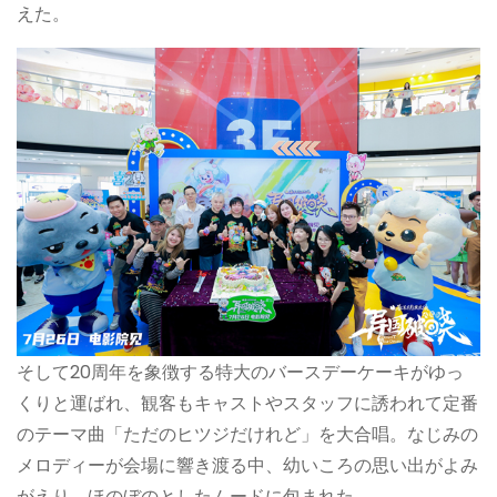
えた。
そして20周年を象徴する特大のバースデーケーキがゆっ
くりと運ばれ、観客もキャストやスタッフに誘われて定番
のテーマ曲「ただのヒツジだけれど」を大合唱。なじみの
メロディーが会場に響き渡る中、幼いころの思い出がよみ
がえり、ほのぼのとしたムードに包まれた。