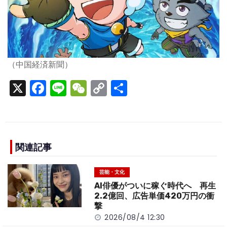
（中国経済新聞）
X
F
Li
W
C
S
a
n
e
o
h
c
e
C
p
ar
e
h
y
e
b
a
Li
関連記事
o
t
n
芸能・文化
o
k
AI俳優がついに稼ぐ時代へ 再生
k
2.2億回、広告単価420万円の衝
撃
2026/08/4 12:30