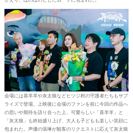
会場には喜羊羊や灰太狼などヒツジ村の守護者たちもサプ
ライズで登場。上映後に会場のファンを前に今回の作品へ
の思いや期待を語り合った上、可愛らしい「喜羊羊」と
「灰太狼」も終始盛り上げ、大人も子どもも楽しい笑顔に
包まれた。声優の張琳が観客のリクエストに応えて灰太狼