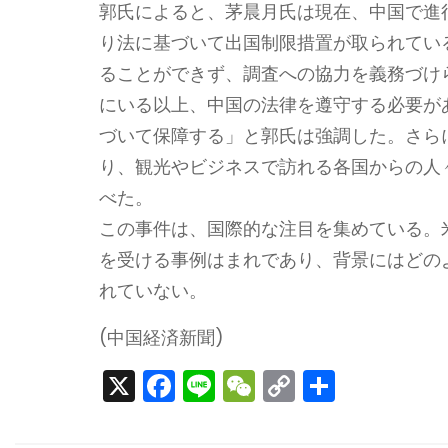
郭氏によると、茅晨月氏は現在、中国で進
り法に基づいて出国制限措置が取られてい
ることができず、調査への協力を義務づけ
にいる以上、中国の法律を遵守する必要が
づいて保障する」と郭氏は強調した。さら
り、観光やビジネスで訪れる各国からの人
べた。
この事件は、国際的な注目を集めている。
を受ける事例はまれであり、背景にはどの
れていない。
(中国経済新聞)
X
F
Li
W
C
S
a
n
e
o
h