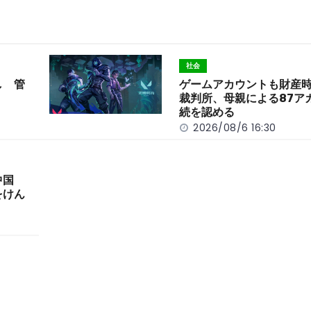
社会
し 管
ゲームアカウントも財産
裁判所、母親による87ア
続を認める
2026/08/6 16:30
中国
をけん