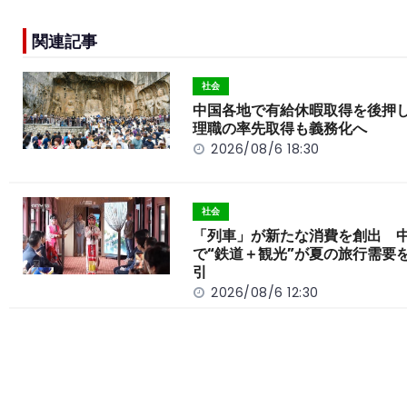
c
e
C
p
ar
e
h
y
e
関連記事
b
a
Li
o
t
n
社会
o
k
中国各地で有給休暇取得を後押
理職の率先取得も義務化へ
k
2026/08/6 18:30
社会
「列車」が新たな消費を創出 
で“鉄道＋観光”が夏の旅行需要
引
2026/08/6 12:30