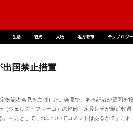
生活
観光
人物
地方都市
テクノロジ
が出国禁止措置
が定例記者会見を主催した。会見で、ある記者が質問を
行（ウェルズ・ファーゴ）の幹部、茅晨月氏が最近数週
る。中方としてこれについてコメントはあるか？」これ