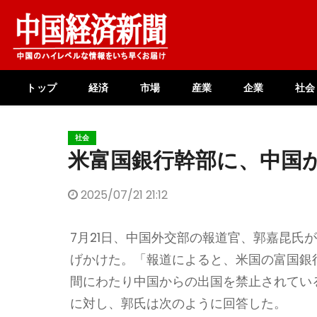
Skip
to
content
トップ
経済
市場
産業
企業
社会
社会
米富国銀行幹部に、中国
2025/07/21 21:12
7月21日、中国外交部の報道官、郭嘉昆氏
げかけた。「報道によると、米国の富国銀
間にわたり中国からの出国を禁止されてい
に対し、郭氏は次のように回答した。