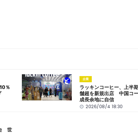
企業
10％
ラッキンコーヒー、上半期
げ
舗超を新規出店 中国コ
成長余地に自信
2026/08/4 18:30
台 世