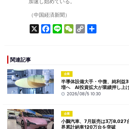
加速し始めている。
（中国経済新聞）
X
F
Li
W
C
S
a
n
e
o
h
c
e
C
p
ar
e
h
y
e
関連記事
b
a
Li
o
t
n
企業
o
k
半導体設備大手・中微、純利益3
増へ AI投資拡大が業績押し上
k
2026/08/5 10:30
企業
小鵬汽車、7月販売は3万8,027
界累計納車120万台を突破