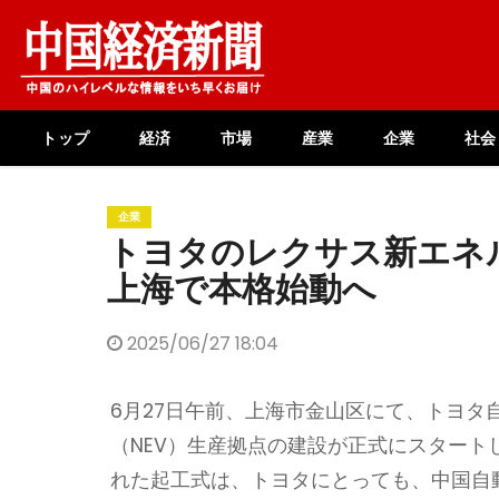
Skip
to
content
トップ
経済
市場
産業
企業
社会
企業
トヨタのレクサス新エネ
上海で本格始動へ
2025/06/27 18:04
6月27日午前、上海市金山区にて、トヨ
（NEV）生産拠点の建設が正式にスター
れた起工式は、トヨタにとっても、中国自