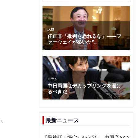
ム
最新ニュース
『黒神話：悟空』から2年 中国産AAA