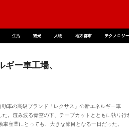
生活
観光
人物
地方都市
テクノロジ
ルギー車工場、
タ自動車の高級ブランド「レクサス」の新エネルギー車
トした。澄み渡る青空の下、テープカットとともに執り行
動車産業にとっても、大きな節目となる一日だった。