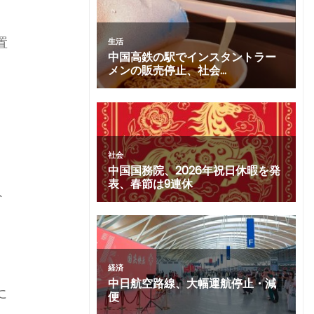
置
ト
に