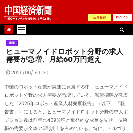
Skip
to
会員登録
ログイン
content
産業
ヒューマノイドロボット分野の求人
需要が急増、月給60万円超え
2025/06/18 11:30
中国のロボット産業が急速に発展する中、ヒューマノイド
ロボット分野の求人需要が急増している。智聯招聘が発表
した「2025年ロボット産業人材発展報告」（以下、「報
告書」）によると、ヒューマノイドロボット分野の求人ポ
ジション数は前年比409％増と爆発的な成長を見せ、技術
職の需要が全体の6割以上を占めている。特に、アルゴリ