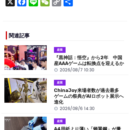
X
F
Li
W
C
S
a
n
e
o
h
c
e
C
p
ar
e
h
y
e
b
a
Li
関連記事
o
t
n
産業
o
k
『黒神話：悟空』から2年 中国
k
産AAAゲームは転換点を迎えるか
2026/08/7 10:30
産業
ChinaJoy来場者数が過去最多
ゲームの祭典がAIロボット展示へ
進化
2026/08/6 14:30
産業
A4用紙より薄い「蝉翼鋼」が量