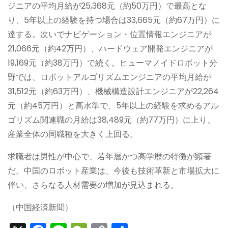
ジニアの平均月給が25,368元（約50万円）で最高とな
り、5年以上の経験を持つ場合は33,665元（約67万円）に
達する。次いでナビゲーション・位置情報エンジニアが
21,066元（約42万円）、ハードウェア開発エンジニアが
19,169元（約38万円）で続く。ヒューマノイドロボット分
野では、ロボットアルゴリズムエンジニアの平均月給が
31,512元（約63万円）、機械構造設計エンジニアが22,264
元（約45万円）と高水準で、5年以上の経験を求めるアル
ゴリズム関連職の月給は38,489元（約77万円）に上り、
産業全体の同職種を大きく上回る。
求職者は男性が中心で、若年層かつ高学歴の特徴が顕著
だ。中国のロボット産業は、今後も技術革新と市場拡大に
伴い、さらなる人材需要の増加が見込まれる。
（中国経済新聞）