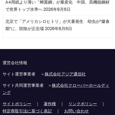
A4用紙より薄い「蝉翼鋼」が量産化 中国、高機能鋼材
で世界トップ水準へ
2026年8月6日
北京で「アメリカシロヒトリ」が大量発生 幼虫が“爆食
期”に、防除が正念場
2026年8月6日
運営会社情報
サイト運営事業者 ＞
株式会社アジア通信社
サイト共同運営事業者 ＞
株式会社クローバーホールディ
ング
サイトポリシー
｜
著作権
｜
リンクポリシー
｜
特定商取引法に基づく表記
｜
お問い合わせ