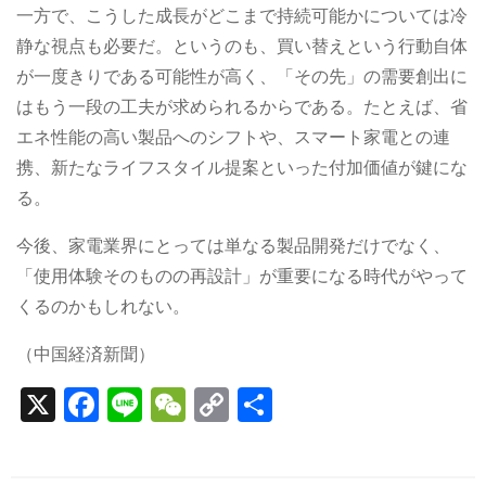
一方で、こうした成長がどこまで持続可能かについては冷
静な視点も必要だ。というのも、買い替えという行動自体
が一度きりである可能性が高く、「その先」の需要創出に
はもう一段の工夫が求められるからである。たとえば、省
エネ性能の高い製品へのシフトや、スマート家電との連
携、新たなライフスタイル提案といった付加価値が鍵にな
る。
今後、家電業界にとっては単なる製品開発だけでなく、
「使用体験そのものの再設計」が重要になる時代がやって
くるのかもしれない。
（中国経済新聞）
X
F
Li
W
C
S
a
n
e
o
h
c
e
C
p
ar