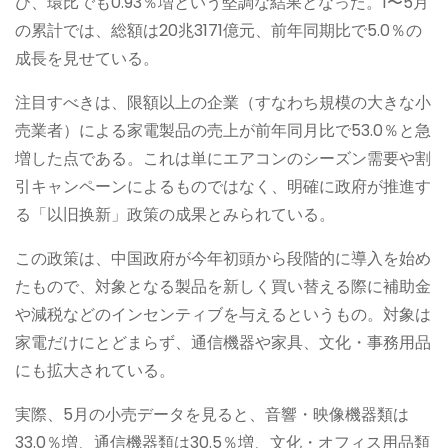
び、環比でも0.93％増という堅調な結果となった。1〜5月
の累計では、総額は20兆3171億元、前年同期比で5.0％の
成長を見せている。
注目すべきは、限額以上の企業（すなわち規模の大きな小
売業者）による家電製品の売上が前年同月比で53.0％と急
増した点である。これは単にエアコンのシーズン需要や割
引キャンペーンによるものではなく、明確に政府が推進す
る「以旧换新」政策の成果とみられている。
この政策は、中国政府が今年初頭から段階的に導入を始め
たもので、対象となる製品を新しく買い替える際に補助金
や減税などのインセンティブを与えるというもの。対象は
家電だけにとどまらず、通信機器や家具、文化・事務用品
にも拡大されている。
実際、5月の小売データを見ると、音響・映像機器類は
33.0％増、通信機器類は30.5％増、文化・オフィス用品類