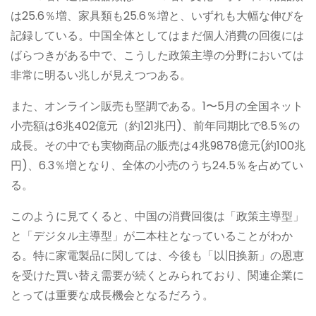
は25.6％増、家具類も25.6％増と、いずれも大幅な伸びを
記録している。中国全体としてはまだ個人消費の回復には
ばらつきがある中で、こうした政策主導の分野においては
非常に明るい兆しが見えつつある。
また、オンライン販売も堅調である。1〜5月の全国ネット
小売額は6兆402億元（約121兆円)、前年同期比で8.5％の
成長。その中でも実物商品の販売は4兆9878億元(約100兆
円)、6.3％増となり、全体の小売のうち24.5％を占めてい
る。
このように見てくると、中国の消費回復は「政策主導型」
と「デジタル主導型」が二本柱となっていることがわか
る。特に家電製品に関しては、今後も「以旧换新」の恩恵
を受けた買い替え需要が続くとみられており、関連企業に
とっては重要な成長機会となるだろう。