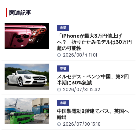
e
h
y
e
b
a
Li
関連記事
o
t
n
市場
o
k
「iPhoneが最大3万円値上げ
k
へ？ 折りたたみモデルは30万円
超の可能性
2026/08/4 11:01
市場
メルセデス・ベンツ中国、第2四
半期に30%急減
2026/07/31 12:32
市場
中国製電動2階建てバス、英国へ
輸出
2026/07/30 15:18