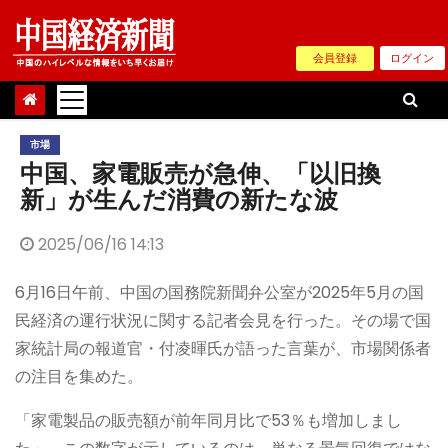
Skip
to
会員登録
ログイン
content
市場
中国、家電販売が急伸、「以旧換
新」が生んだ消費の新たな波
2025/06/16 14:13
6月16日午前、中国の国務院新聞弁公室が2025年5月の国
民経済の運行状況に関する記者会見を行った。その場で国
家統計局の報道官・付凌暉氏が語った言葉が、市場関係者
の注目を集めた。
「家電製品の販売額が前年同月比で53％も増加しまし