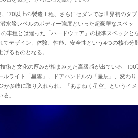
装、170以上の製造工程、さらにセダンでは世界初のダブ
いう潜水艦レベルのボディー強度といった超豪華なスペッ
ラスの車種とは違った「ハードウェア」の標準スペックと
れてデザイン、体験、性能、安全性という4つの核心分
上げるものとなる。
な技術と文化の厚みが相まみえた高級感が出ている。100
ールライト「星雲」、ドアハンドルの「星辰」、変わり
ージが多岐に取り入れられ、「あまねく星空」というイメ
いる。