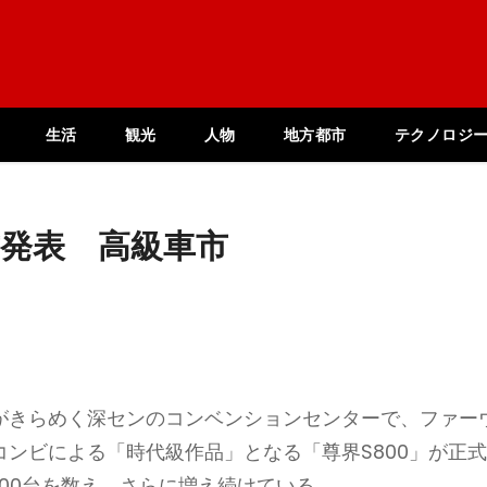
生活
観光
人物
地方都市
テクノロジ
式発表 高級車市
明がきらめく深センのコンベンションセンターで、ファー
) のコンビによる「時代級作品」となる「尊界S800」が正
600台を数え、さらに増え続けている。