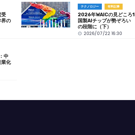
テクノロジー
有料記事
賞受
2026年WAICの見どころ
学界の
国製AIチップが勢ぞろい 
の段階に（下）
2026/07/22 16:30
目：中
産業化