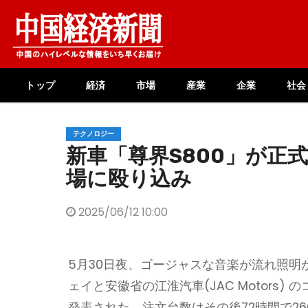
Skip
to
content
トップ
経済
市場
産業
企業
社会
テクノロジー
新車「尊界S800」が正
場に殴り込み
2025/06/12 10:00
5月30日夜、ゴージャスな音楽が流れ照
ェイと安徽省の江淮汽車(JAC Motors
発表された。注文台数はその後72時間で2