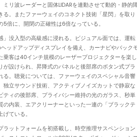
ミリ波レーダーと固体LIDARを連動させて動的・静的
きる。またファーウェイのコネクト技術「星閃」を取り
の5倍に、開閉の正確性は6倍なっている。
感」没入型の高級感に浸れる。ビジュアル面では、運転
のヘッドアップディスプレイを備え、カーナビやバック
た乗客は40インチ規模のレーザープロジェクターを楽
りが設けられ、昇降式のパネルと後部席のボタン式プラ
れる。聴覚については、ファーウェイのスペシャル音響
、独立サウンド技術、アクティブノイズカットで静寂な
ビティの後部席、プライバシー維持の光のガラス、秒単
質の内装、エアクリーナーといった一連の「ブラックテ
上げている。
プラットフォームを初搭載し、時空推理サスペンション