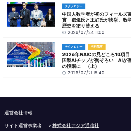
o
t
n
テクノロジー
o
k
中国人数学者が初のフィールズ
賞 鄧煜氏と王虹氏が快挙、数
k
歴史を塗り替える
2026/07/24 11:00
テクノロジー
有料記事
2026年WAICの見どころ10項
国製AIチップが勢ぞろい AIが
の段階に （上）
2026/07/21 18:40
運営会社情報
サイト運営事業者 ＞
株式会社アジア通信社