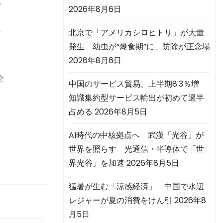
ス
2026年8月6日
サ
北京で「アメリカシロヒトリ」が大量
発生 幼虫が“爆食期”に、防除が正念場
2026年8月6日
全
中国のサービス貿易、上半期8.3％増
知識集約型サービス輸出が初めて過半
占める
2026年8月5日
AI時代の中核拠点へ 武漢「光谷」が
世界を照らす 光通信・半導体で「世
界光谷」を加速
2026年8月5日
猛暑が生む「涼感経済」 中国で水辺
レジャーが夏の消費をけん引
2026年8
月5日