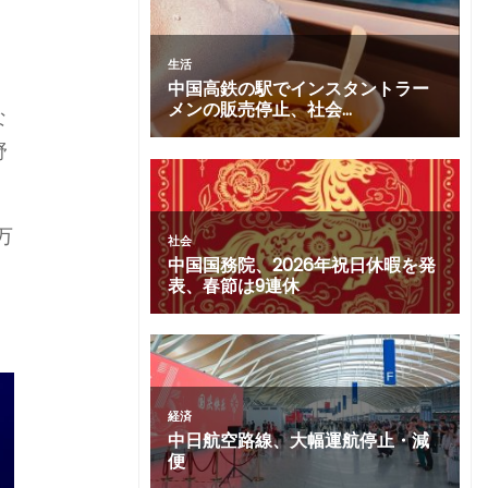
な
野
万