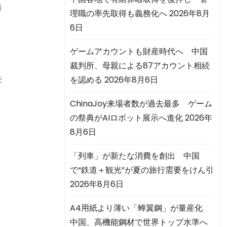
障
理職の率先取得も義務化へ
2026年8月
6日
ゲームアカウントも財産時代へ 中国
裁判所、母親による87アカウント相続
モ
を認める
2026年8月6日
し
ChinaJoy来場者数が過去最多 ゲーム
の祭典がAIロボット展示へ進化
2026年
8月6日
「列車」が新たな消費を創出 中国
で“鉄道＋観光”が夏の旅行需要をけん引
2026年8月6日
A4用紙より薄い「蝉翼鋼」が量産化
中国、高機能鋼材で世界トップ水準へ