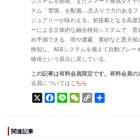
システムを開発、またスマート無感タイヤバ
テム「雪鴞」を配備……念入りで力のある
ジュアリーが味わえる。初搭載となる高度運転
ーによる立体的な融合検知システムで、普
め予測できる。雨や濃霧、黄砂など悪天候
検知し、AEBシステムを備えて自動ブレ
確保という原点に戻している。
この記事は有料会員限定です。有料会員の
会員については
こちら
X
F
Li
W
C
S
a
n
e
o
h
c
e
C
p
ar
e
h
y
e
関連記事
b
a
Li