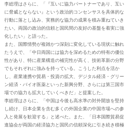
李総理はさらに、「『互いに協力パートナーであり、互い
に脅威とならない』という政治的コンセンサスを具体的な
行動に落とし込み、実務的な協力の成果を積み重ねていき
たい。両国の政治的信頼と国民間の友好の基盤を着実に強
化したい」と語った。
また、国際情勢が複雑かつ深刻に変化している現状に触れ
たうえで、「中日両国には協力を深めるための特有の優位
性があり、特に産業構造の補完性が高く、技術革新の分野
でもそれぞれに強みを持っている。こうした利点を活か
し、産業連携や貿易・投資の拡大、デジタル経済・グリー
ン経済・バイオ医薬といった新興分野、さらには第三国市
場での協力も拡大していくべきだ」と提案した。
李総理はさらに、「中国は今後も高水準の対外開放を堅持
し続け、日本企業を含む多くの外国企業の中国市場への参
入と発展を歓迎する」と述べた。また、「日本国際貿易促
進協会が両国の経済協力と国民の信頼深化に引き続き積極