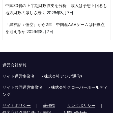
中国30省の上半期財政収支を分析 歳入は予想上回るも
地方財政の厳しさ続く
2026年8月7日
『黒神話：悟空』から2年 中国産AAAゲームは転換点
を迎えるか
2026年8月7日
運営会社情報
サイト運営事業者 ＞
株式会社アジア通信社
サイト共同運営事業者 ＞
株式会社クローバーホールディ
ング
サイトポリシー
｜
著作権
｜
リンクポリシー
｜
特定商取引法に基づく表記
｜
お問い合わせ