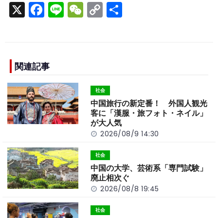
X
F
Li
W
C
S
a
n
e
o
h
c
e
C
p
ar
e
h
y
e
b
a
Li
関連記事
o
t
n
社会
o
k
中国旅行の新定番！ 外国人観光
k
客に「漢服・旅フォト・ネイル」
が大人気
2026/08/9 14:30
社会
中国の大学、芸術系「専門試験」
廃止相次ぐ
2026/08/8 19:45
社会