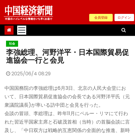
Skip
to
会員登録
ログイン
content
社会
李強総理、河野洋平・日本国際貿易促
進協会一行と会見
2025/06/4 08:29
中国国務院の李強総理は6月3日、北京の人民大会堂にお
いて、日本国際貿易促進協会の会長である河野洋平氏（元
衆議院議長)が率いる訪中団と会見を行った。
会談の冒頭、李総理は、昨年11月にペルー・リマにて行わ
れた習近平国家主席と石破茂首相（当時）の首脳会談に言
及し、「中日双方は戦略的互恵関係の全面的な推進、新時