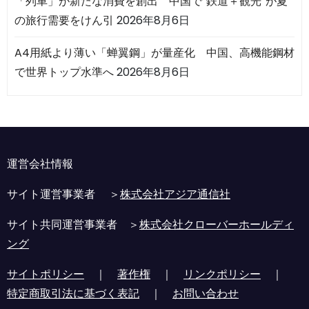
「列車」が新たな消費を創出 中国で“鉄道＋観光”が夏
の旅行需要をけん引
2026年8月6日
A4用紙より薄い「蝉翼鋼」が量産化 中国、高機能鋼材
で世界トップ水準へ
2026年8月6日
運営会社情報
サイト運営事業者 ＞
株式会社アジア通信社
サイト共同運営事業者 ＞
株式会社クローバーホールディ
ング
サイトポリシー
｜
著作権
｜
リンクポリシー
｜
特定商取引法に基づく表記
｜
お問い合わせ