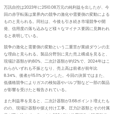
万訊自控は2023年に2510.08万元の純利益を出したが、今
回の赤字転落は業界内の競争の激化や需要側の変動による
ものと見られる。同社は、今後も引き続き市場競争や開
発、信用度の落ち込みなど様々なマイナス要因に見舞われ
ると表明している。
競争の激化と需要側の変動という二重苦が業績ダウンの主
な理由と見られる。製品分野別に見た売上構成を見ると、
現場計器類が約80%、二次計器類が約12%で、2024年はこ
れらがいずれも不振となり、売上高は前者が前年比
8.34%、後者が15.11%ダウンした。今回の決算ではまた、
低価格競争によりガスの検知器やバルブ類など一部の製品
が影響を受けたと報告されている。
また利益率を見ると、二次計器類が3.68ポイント増えたも
のの、現場計器類や据え付け工事、圧力計器類とその付属