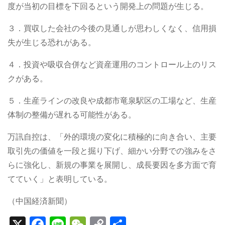
度が当初の目標を下回るという開発上の問題が生じる。
３．買収した会社の今後の見通しが思わしくなく、信用損
失が生じる恐れがある。
４．投資や吸収合併など資産運用のコントロール上のリス
クがある。
５．生産ラインの改良や成都市竜泉駅区の工場など、生産
体制の整備が遅れる可能性がある。
万訊自控は、「外的環境の変化に積極的に向き合い、主要
取引先の価値を一段と掘り下げ、細かい分野での強みをさ
らに強化し、新規の事業を展開し、成長要因を多方面で育
てていく」と表明している。
（中国経済新聞）
X
F
Li
W
C
S