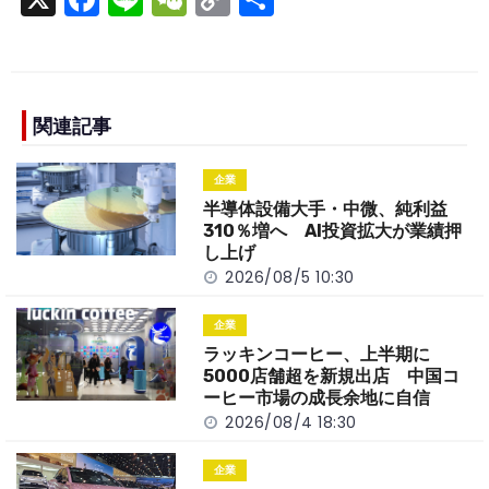
a
n
e
o
h
c
e
C
p
ar
e
h
y
e
b
a
Li
関連記事
o
t
n
企業
o
k
半導体設備大手・中微、純利益
k
310％増へ AI投資拡大が業績押
し上げ
2026/08/5 10:30
企業
ラッキンコーヒー、上半期に
5000店舗超を新規出店 中国コ
ーヒー市場の成長余地に自信
2026/08/4 18:30
企業