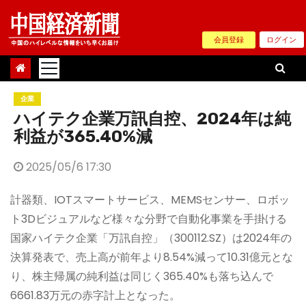
Skip
to
会員登録
ログイン
content
企業
ハイテク企業万訊自控、2024年は純
利益が365.40%減
2025/05/6 17:30
計器類、IOTスマートサービス、MEMSセンサー、ロボッ
ト3Dビジュアルなど様々な分野で自動化事業を手掛ける
国家ハイテク企業「万訊自控」（300112.SZ）は2024年の
決算発表で、売上高が前年より8.54%減って10.31億元とな
り、株主帰属の純利益は同じく365.40%も落ち込んで
6661.83万元の赤字計上となった。