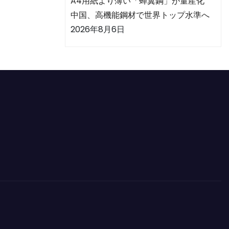
A4用紙より薄い「蝉翼鋼」が量産化
中国、高機能鋼材で世界トップ水準へ
2026年8月6日