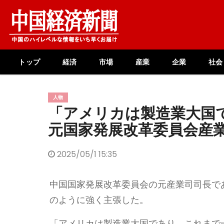
Skip
to
content
トップ
経済
市場
産業
企業
社会
人物
「アメリカは製造業大国
元国家発展改革委員会産
2025/05/1 15:35
中国国家発展改革委員会の元産業司司長で
のように強く主張した。
「アメリカは製造業大国であり、これまで