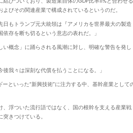
結びついており、製造業自体のGDP比率11%と合わせ
業およびその関連産業で構成されているというのだ。
先日もトランプ元大統領は『アメリカを世界最大の製造
国依存を断ち切るという意志の表れだ。」
しい概念」に踊らされる風潮に対し、明確な警告を発し
今後我々は深刻な代償を払うことになる。」
ギーといった“新興技術”に注力する中、基幹産業として
。
け、浮ついた流行語ではなく、国の根幹を支える産業戦
に突きつけている。