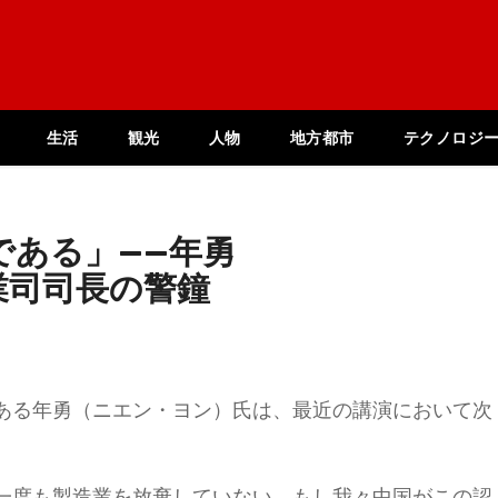
生活
観光
人物
地方都市
テクノロジ
である」——年勇
業司司長の警鐘
ある年勇（ニエン・ヨン）氏は、最近の講演において次
一度も製造業を放棄していない。もし我々中国がこの認