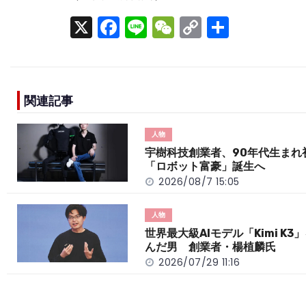
X
F
Li
W
C
S
a
n
e
o
h
c
e
C
p
ar
e
h
y
e
関連記事
b
a
Li
o
t
n
人物
o
k
宇樹科技創業者、90年代生まれ
「ロボット富豪」誕生へ
k
2026/08/7 15:05
人物
世界最大級AIモデル「Kimi K3
んだ男 創業者・楊植麟氏
2026/07/29 11:16