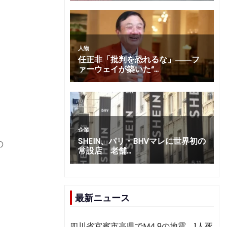
る
の
最新ニュース
四川省宜賓市高県でM4.9の地震 1人死