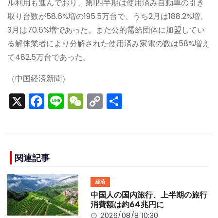
ル利用も進んでおり、第1四半期は使用済み自動車の引き
取り台数が58.6%増の195.5万台で、うち2月は188.2%増、
3月は70.6%増であった。また公的需給団体に加盟してい
る解体業者により分解された使用済み家電の数は58%増え
て482.5万台であった。
（中国経済新聞）
X
F
Li
W
C
S
a
n
e
o
h
c
e
C
p
ar
e
h
y
e
b
a
Li
関連記事
o
t
n
経済
o
k
中国人の国内旅行、上半期の旅行
k
消費額は約64兆円に
2026/08/8 10:30