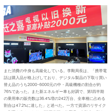
また消費の中身も高級化している。李剛局長は、「携帯電
話は購入品が格上げしており、デジタル製品の下取り買い
替え品のうち2000-6000元の中・高級機種の割合が約
76%であった。また新エネルギー車も好調で、第1四半期
の乗用車の販売数は36.4%増の242万台、全車種に占める
割合は47.2%に達した」と述べた。一方で資源のリサイク