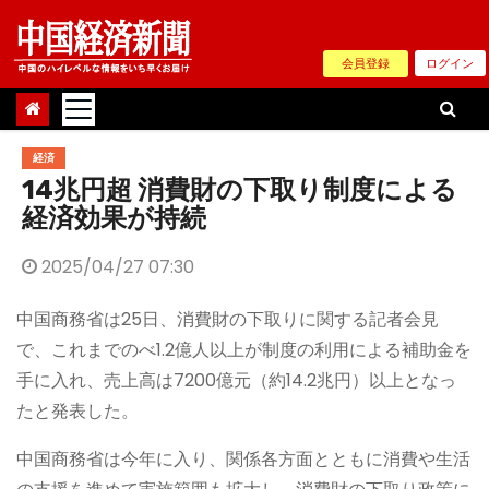
Skip
to
会員登録
ログイン
content
経済
14兆円超 消費財の下取り制度による
経済効果が持続
2025/04/27 07:30
中国商務省は25日、消費財の下取りに関する記者会見
で、これまでのべ1.2億人以上が制度の利用による補助金を
手に入れ、売上高は7200億元（約14.2兆円）以上となっ
たと発表した。
中国商務省は今年に入り、関係各方面とともに消費や生活