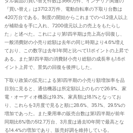
タル製品の買い替え件数は3661万件、インテリア関連の
『買い替え』は3712.3万件、電動自転車の下取り台数は
420万台である。制度の開始からこれまでのべ1.2億人以上
が補助金を手に入れ、7200億元以上の売上をもたらし
た」と述べた。これにより第1四半期は売上高が回復し、
一般消費財の小売り総額は去年の同じ時期より4.6%増え
ており、この数字は去年1年間と比べて1.1ポイントの上昇で
ある。また第1四半期の消費財小売り総額の成長率も1.6ポ
イント上昇で、景気の回復を後押しした。
下取り政策の拡充による第1四半期の小売り額増加率を品
目別に見ると、通信機器は所定額以上のもので26.9%、家
電・オーディオ機器は19.3%、家具類は18.1%となってお
り、これらを3月度で見ると順に28.6%、35.1%、29.5%の
増加であった。また乗用車の販売台数は第1四半期が前年
同期比6%増の512.7万台、3月度は過去10年間で最高とな
る14.4%の増加であり、販売好調を維持している。