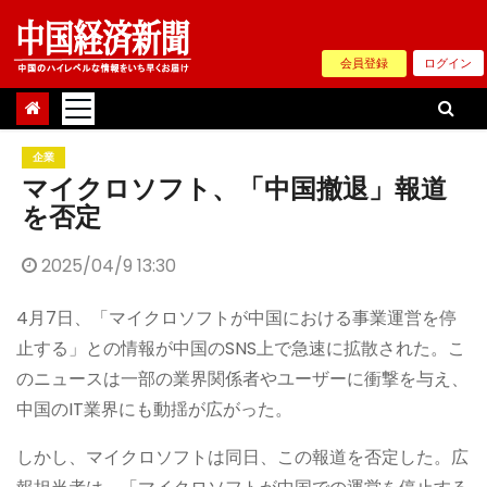
Skip
to
会員登録
ログイン
content
企業
マイクロソフト、「中国撤退」報道
を否定
2025/04/9 13:30
4月7日、「マイクロソフトが中国における事業運営を停
止する」との情報が中国のSNS上で急速に拡散された。こ
のニュースは一部の業界関係者やユーザーに衝撃を与え、
中国のIT業界にも動揺が広がった。
しかし、マイクロソフトは同日、この報道を否定した。広