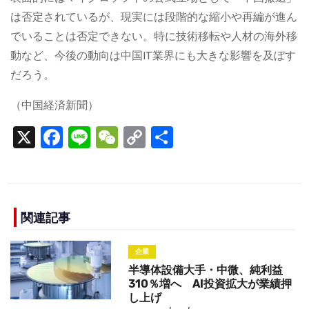
は否定されているが、現実には段階的な縮小や再編が進ん
でいることは否定できない。特に技術移転や人材の海外移
動など、今後の動向は中国IT業界にも大きな影響を及ぼす
だろう。
（中国経済新聞）
X
F
Li
W
C
S
a
n
e
o
h
c
e
C
p
ar
e
h
y
e
b
a
Li
関連記事
o
t
n
企業
o
k
半導体設備大手・中微、純利益
k
310％増へ AI投資拡大が業績押
し上げ