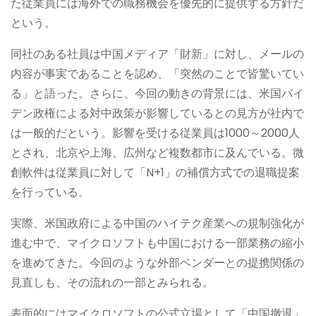
た従業員には海外での職務機会を優先的に提供する方針だ
という。
同社のある社員は中国メディア「財新」に対し、メールの
内容が事実であることを認め、「突然のことで皆驚いてい
る」と語った。さらに、今回の動きの背景には、米国バイ
デン政権による対中政策が影響しているとの見方が社内で
は一般的だという。影響を受ける従業員は1000～2000人
とされ、北京や上海、広州など複数都市に及んでいる。微
創軟件は従業員に対して「N+1」の補償方式での退職提案
を行っている。
実際、米国政府による中国のハイテク産業への規制強化が
進む中で、マイクロソフトも中国における一部業務の縮小
を進めてきた。今回のような外部ベンダーとの提携関係の
見直しも、その流れの一部とみられる。
表面的にはマイクロソフトの公式立場として「中国撤退」