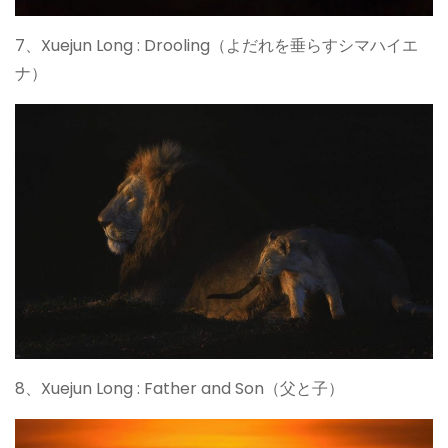
7、Xuejun Long : Drooling（よだれを垂らすシマハイエ
ナ）
8、Xuejun Long : Father and Son（父と子）