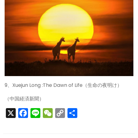
9、Xuejun Long :The Dawn of Life（生命の夜明け）
（中国経済新聞）
X
F
Li
W
C
S
a
n
e
o
h
c
e
C
p
ar