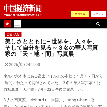
Skip
to
会員登録
ログイン
content
芸能・文化
美しさとともに— 世界を、人々を、
そして自分を見る～３名の華人写真
家の「天・地・間」写真展
2025/01/24 12:06
東京の六本木にある富士フイルムの本社で１月１７日から
1週間にわたって開催されていた、３名の華人写真家の公
益写真展「天地間」が1月23日午後に閉幕した。
3 人の写真家、Richard Li（米国）、Hong Chen（香
港）、Xuejun Long（中国）は、カナダ出身で国際的に有