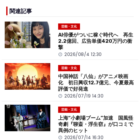
e
h
y
e
b
a
Li
関連記事
o
t
n
芸能・文化
o
k
AI俳優がついに稼ぐ時代へ 再生
k
2.2億回、広告単価420万円の衝
撃
2026/08/4 12:30
芸能・文化
中国神話「八仙」がアニメ映画
化 初日興収12.7億元、今夏最高
評価で好発進
2026/07/19 14:30
芸能・文化
上海“小劇場ブーム”加速 国風怪
奇劇『聊斎・浮生窃』が口コミで
異例のヒット
2026/07/14 16:30