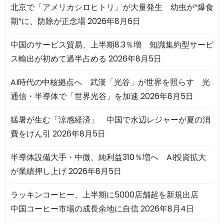
北京で「アメリカシロヒトリ」が大量発生 幼虫が“爆食
期”に、防除が正念場
2026年8月6日
中国のサービス貿易、上半期8.3％増 知識集約型サービ
ス輸出が初めて過半占める
2026年8月5日
AI時代の中核拠点へ 武漢「光谷」が世界を照らす 光
通信・半導体で「世界光谷」を加速
2026年8月5日
猛暑が生む「涼感経済」 中国で水辺レジャーが夏の消
費をけん引
2026年8月5日
半導体設備大手・中微、純利益310％増へ AI投資拡大
が業績押し上げ
2026年8月5日
ラッキンコーヒー、上半期に5000店舗超を新規出店
中国コーヒー市場の成長余地に自信
2026年8月4日