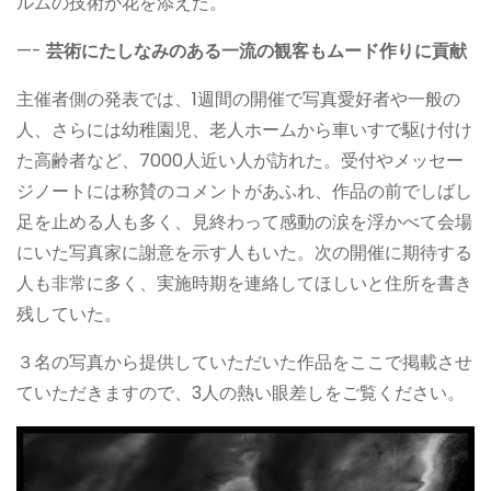
ルムの技術が花を添えた。
—-
芸術にたしなみのある一流の観客もムード作りに貢献
主催者側の発表では、1週間の開催で写真愛好者や一般の
人、さらには幼稚園児、老人ホームから車いすで駆け付け
た高齢者など、7000人近い人が訪れた。受付やメッセー
ジノートには称賛のコメントがあふれ、作品の前でしばし
足を止める人も多く、見終わって感動の涙を浮かべて会場
にいた写真家に謝意を示す人もいた。次の開催に期待する
人も非常に多く、実施時期を連絡してほしいと住所を書き
残していた。
３名の写真から提供していただいた作品をここで掲載させ
ていただきますので、3人の熱い眼差しをご覧ください。