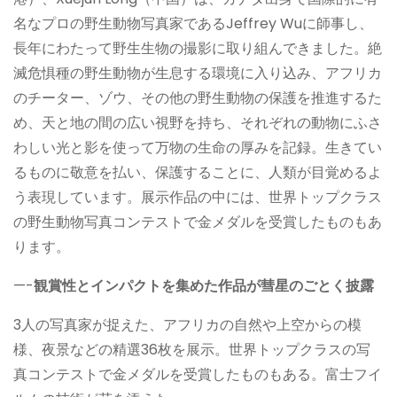
名なプロの野生動物写真家であるJeffrey Wuに師事し、
長年にわたって野生生物の撮影に取り組んできました。絶
滅危惧種の野生動物が生息する環境に入り込み、アフリカ
のチーター、ゾウ、その他の野生動物の保護を推進するた
め、天と地の間の広い視野を持ち、それぞれの動物にふさ
わしい光と影を使って万物の生命の厚みを記録。生きてい
るものに敬意を払い、保護することに、人類が目覚めるよ
う表現しています。展示作品の中には、世界トップクラス
の野生動物写真コンテストで金メダルを受賞したものもあ
ります。
—-
観賞性とインパクトを集めた作品が彗星のごとく披露
3人の写真家が捉えた、アフリカの自然や上空からの模
様、夜景などの精選36枚を展示。世界トップクラスの写
真コンテストで金メダルを受賞したものもある。富士フイ