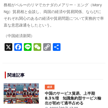
務相がペルーのリマでカナダのメアリー・エング（Mary
Ng）貿易相と会談し、両国の経済や貿易関係、ならびに
それぞれ関心のあるの経済や貿易問題について実務的で率
直な意思疎通をしたという。
（中国経済新聞）
X
F
Li
W
C
S
a
n
e
o
h
c
e
C
p
ar
e
h
y
e
b
a
Li
関連記事
o
t
n
経済
o
k
中国のサービス貿易、上半期
k
8.3％増 知識集約型サービス輸
出が初めて過半占める