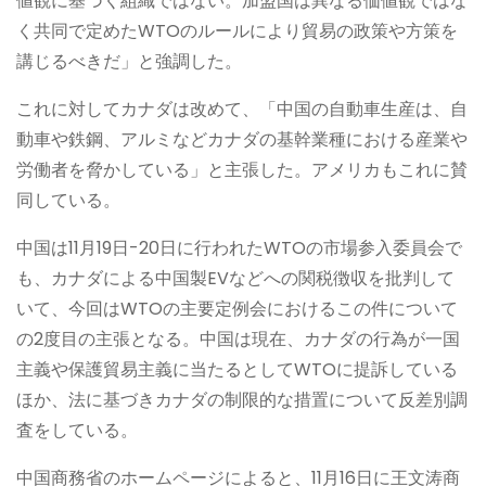
値観に基づく組織ではない。加盟国は異なる価値観ではな
く共同で定めたWTOのルールにより貿易の政策や方策を
講じるべきだ」と強調した。
これに対してカナダは改めて、「中国の自動車生産は、自
動車や鉄鋼、アルミなどカナダの基幹業種における産業や
労働者を脅かしている」と主張した。アメリカもこれに賛
同している。
中国は11月19日-20日に行われたWTOの市場参入委員会で
も、カナダによる中国製EVなどへの関税徴収を批判して
いて、今回はWTOの主要定例会におけるこの件について
の2度目の主張となる。中国は現在、カナダの行為が一国
主義や保護貿易主義に当たるとしてWTOに提訴している
ほか、法に基づきカナダの制限的な措置について反差別調
査をしている。
中国商務省のホームページによると、11月16日に王文涛商