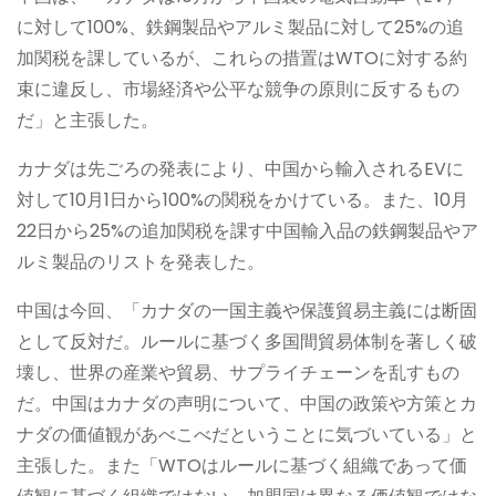
に対して100%、鉄鋼製品やアルミ製品に対して25%の追
加関税を課しているが、これらの措置はWTOに対する約
束に違反し、市場経済や公平な競争の原則に反するもの
だ」と主張した。
カナダは先ごろの発表により、中国から輸入されるEVに
対して10月1日から100%の関税をかけている。また、10月
22日から25%の追加関税を課す中国輸入品の鉄鋼製品やア
ルミ製品のリストを発表した。
中国は今回、「カナダの一国主義や保護貿易主義には断固
として反対だ。ルールに基づく多国間貿易体制を著しく破
壊し、世界の産業や貿易、サプライチェーンを乱すもの
だ。中国はカナダの声明について、中国の政策や方策とカ
ナダの価値観があべこべだということに気づいている」と
主張した。また「WTOはルールに基づく組織であって価