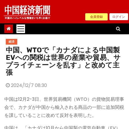
Skip
to
会員登録
ログイン
content
経済
中国、WTOで「カナダによる中国製
EVへの関税は世界の産業や貿易、サ
プライチェーンを乱す」と改めて主
張
2024/12/7 08:30
中国は12月2-3日、世界貿易機関（WTO）の貨物貿易理事
会で、カナダが中国から輸入される商品の一部に追加関税
を課していることに改めて反対を表明した。
中国は、「カナダは10月から中国製の電気自動車（EV）