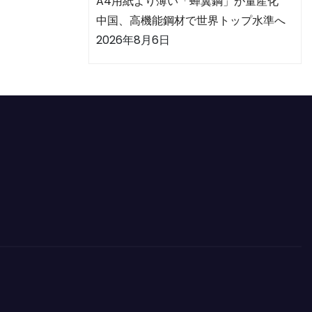
A4用紙より薄い「蝉翼鋼」が量産化
中国、高機能鋼材で世界トップ水準へ
2026年8月6日