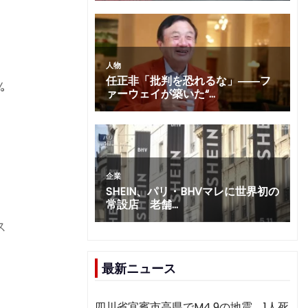
の
%
ス
最新ニュース
四川省宜賓市高県でM4.9の地震 1人死