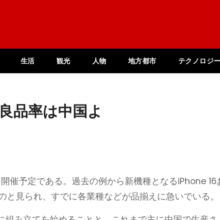
生活
観光
人物
地方都市
テクノロジ
、良品率は中国よ
開催予定である。過去の例から新機種となるiPhone 16
されるものと見られ、すでに各業種などが品揃えに急いでいる。
に組み立てを始めることと、これまで主に中国で生産さ