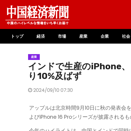
Skip
to
content
トップ
経済
市場
産業
企業
社会
産業
インドで生産のiPhone
り10%及ばず
2024/09/10 07:30
アップルは北京時間9月10日に秋の発表会を
よびiPhone 16 Proシリーズが披露
今年のハイライトは、中国とインドで同時