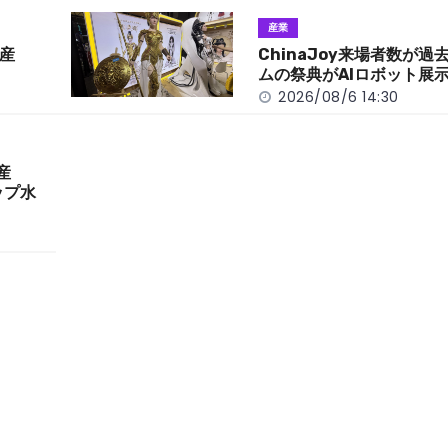
産業
産
ChinaJoy来場者数が
ムの祭典がAIロボット展
2026/08/6 14:30
産
ップ水