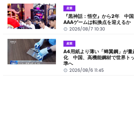
o
t
n
産業
o
k
『黒神話：悟空』から2年 中国
AAAゲームは転換点を迎えるか
k
2026/08/7 10:30
産業
A4用紙より薄い「蝉翼鋼」が量
化 中国、高機能鋼材で世界ト
準へ
2026/08/6 11:45