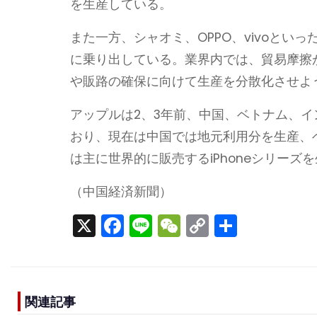
を生産している。
また一方、シャオミ、OPPO、vivoと
に乗り出している。業界内では、貿易摩擦
や販路の確保に向けて生産を分散化させよ
アップルは2、3年前、中国、ベトナム、
おり、現在は中国では地元利用分を生産、ベ
は主に世界的に販売するiPhoneシリー
（中国経済新聞）
X
F
Li
W
C
S
a
n
e
o
h
c
e
C
p
ar
e
h
y
e
関連記事
b
a
Li