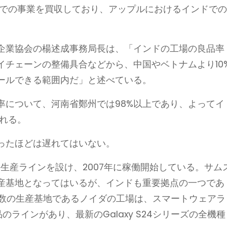
ドでの事業を買収しており、アップルにおけるインドで
企業協会の楊述成事務局長は、「インドの工場の良品率
イチェーンの整備具合などから、中国やベトナムより10
ールできる範囲内だ」と述べている。
率について、河南省鄭州では98%以上であり、よってイ
られる。
ったほどは遅れてはいない。
の生産ラインを設け、2007年に稼働開始している。サム
産基地となってはいるが、インドも重要拠点の一つであ
有数の生産基地であるノイダの工場は、スマートウェアラ
のラインがあり、最新のGalaxy S24シリーズの全機種