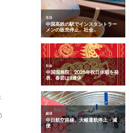
、
社
う