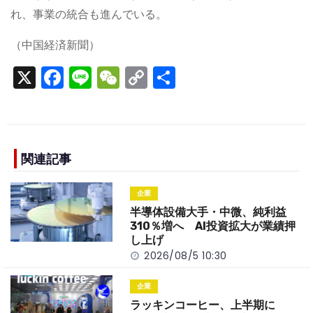
れ、事業の統合も進んでいる。
（中国経済新聞）
X
F
Li
W
C
S
a
n
e
o
h
c
e
C
p
ar
e
h
y
e
b
a
Li
関連記事
o
t
n
企業
o
k
半導体設備大手・中微、純利益
k
310％増へ AI投資拡大が業績押
し上げ
2026/08/5 10:30
企業
ラッキンコーヒー、上半期に