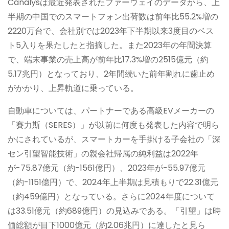
Canalysは最近発表されたファーウェイのデータから、上
半期の中国でのスマートフォン出荷数は前年比55.2%増の
2220万台で、会社別では2023年下半期以来3度目のベス
ト5入りを果たしたと指摘した。また2023年の年間決算
で、端末事業の売上高が前年比17.3%増の2515億元（約
5.17兆円）となっており、2年間続いた前年割れに歯止め
がかかり、上昇軌道に乗っている。
自動車については、パートナーである高級EVメーカーの
「賽力斯（SERES）」が以前に何度も発表した内容で明ら
かにされているが、スマートカーを手掛ける子会社の「深
セン引望智能技術」の親会社帰属の純利益は2022年
が-75.87億元（約-1561億円）、2023年が-55.97億元
（約-1151億円）で、2024年上半期は見積もりで22.31億元
（約459億円）となっている。さらに2024年度について
は33.51億元（約689億円）の見込みである。「引望」は時
価総額が目下1000億元（約2.06兆円）に達したと見ら