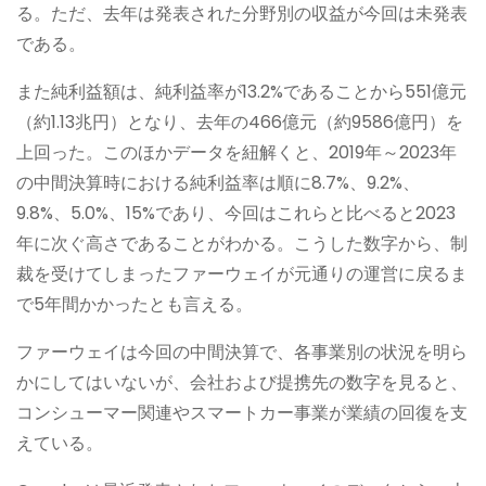
る。ただ、去年は発表された分野別の収益が今回は未発表
である。
また純利益額は、純利益率が13.2%であることから551億元
（約1.13兆円）となり、去年の466億元（約9586億円）を
上回った。このほかデータを紐解くと、2019年～2023年
の中間決算時における純利益率は順に8.7%、9.2%、
9.8%、5.0%、15%であり、今回はこれらと比べると2023
年に次ぐ高さであることがわかる。こうした数字から、制
裁を受けてしまったファーウェイが元通りの運営に戻るま
で5年間かかったとも言える。
ファーウェイは今回の中間決算で、各事業別の状況を明ら
かにしてはいないが、会社および提携先の数字を見ると、
コンシューマー関連やスマートカー事業が業績の回復を支
えている。