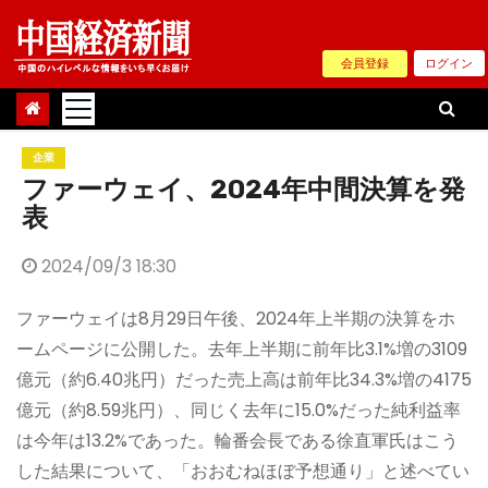
Skip
to
会員登録
ログイン
content
企業
ファーウェイ、2024年中間決算を発
表
2024/09/3 18:30
ファーウェイは8月29日午後、2024年上半期の決算をホ
ームページに公開した。去年上半期に前年比3.1%増の3109
億元（約6.40兆円）だった売上高は前年比34.3%増の4175
億元（約8.59兆円）、同じく去年に15.0%だった純利益率
は今年は13.2%であった。輪番会長である徐直軍氏はこう
した結果について、「おおむねほぼ予想通り」と述べてい