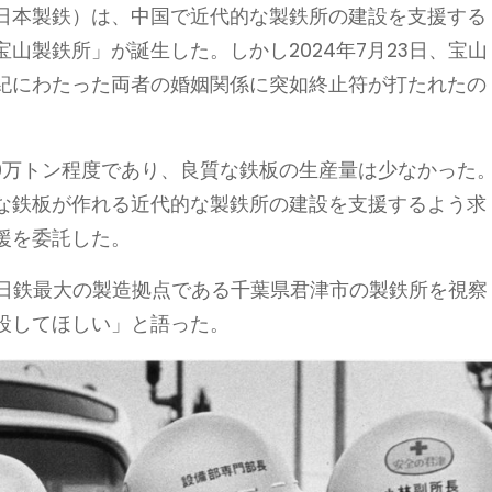
現日本製鉄）は、中国で近代的な製鉄所の建設を支援する
山製鉄所」が誕生した。しかし2024年7月23日、宝山
紀にわたった両者の婚姻関係に突如終止符が打たれたの
500万トン程度であり、良質な鉄板の生産量は少なかった
質な鉄板が作れる近代的な製鉄所の建設を支援するよう求
援を委託した。
新日鉄最大の製造拠点である千葉県君津市の製鉄所を視察
設してほしい」と語った。