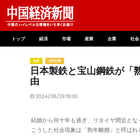
Skip
to
content
トップ
経済
市場
産業
企業
社会
企業
有料記事
日本製鉄と宝山鋼鉄が「
由
2024/08/29 18:00
結婚から何十年も過ぎ、リタイヤ間近とな
こうした社会現象は「熟年離婚」と呼ばれ