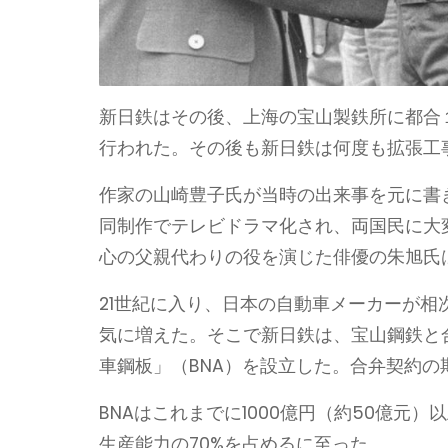
新日鉄はその後、上海の宝山製鉄所に都合１
行われた。その後も新日鉄は何度も拡張工
作家の山崎豊子氏が当時の出来事を元に書き
同制作でテレビドラマ化され、両国民に大
心の父親代わりの役を演じた俳優の朱旭氏
21世紀に入り、日本の自動車メーカーが
気に増えた。そこで新日鉄は、宝山鋼鉄と
車鋼板」（BNA）を設立した。合弁契約の
BNAはこれまでに1000億円（約50億元
生産能力の70%を占めるに至った。