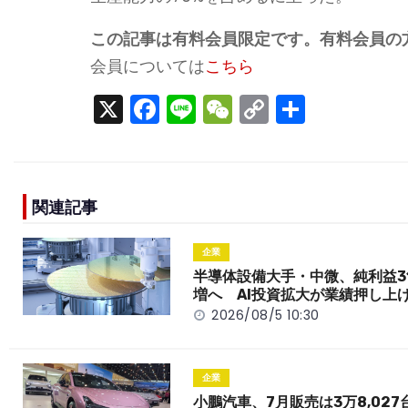
この記事は有料会員限定です。有料会員の
会員については
こちら
X
F
Li
W
C
S
a
n
e
o
h
c
e
C
p
ar
e
h
y
e
関連記事
b
a
Li
o
t
n
企業
o
k
半導体設備大手・中微、純利益3
増へ AI投資拡大が業績押し上
k
2026/08/5 10:30
企業
小鵬汽車、7月販売は3万8,027