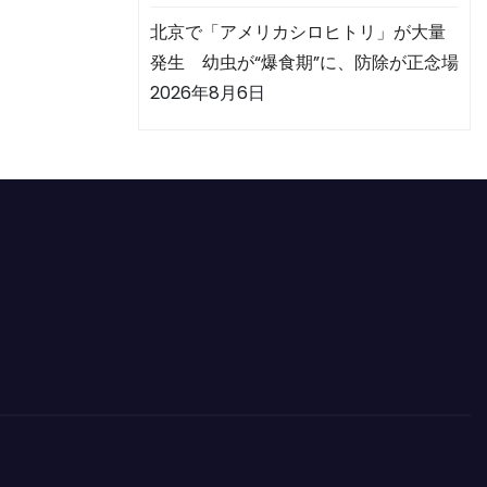
北京で「アメリカシロヒトリ」が大量
発生 幼虫が“爆食期”に、防除が正念場
2026年8月6日