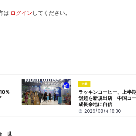
方は
ログイン
してください。
企業
10％
ラッキンコーヒー、上半期
げ
舗超を新規出店 中国コ
成長余地に自信
2026/08/4 18:30
台 世