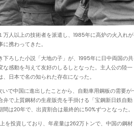
万人以上の技術者を派遣し、1985年に高炉の火入れが
事に携わってきた。
下ろした小説「大地の子」が、1995年に日中両国の共
変な感動を与えて友好のしるしとなった。主人公の陸一
は、日本で名の知られた存在になった。
相次いで中国に進出したことから、自動車用鋼板の需要が
合弁で上質鋼材の生産販売を手掛ける「宝鋼新日鉄自動
期間は20年で、出資割合は最終的に50%ずつとなった。
）以上を投資しており、年産量は262万トンで、中国の鋼材