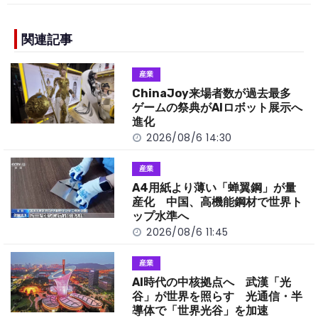
c
e
C
p
ar
e
h
y
e
b
a
Li
関連記事
o
t
n
産業
o
k
ChinaJoy来場者数が過去最多
k
ゲームの祭典がAIロボット展示へ
進化
2026/08/6 14:30
産業
A4用紙より薄い「蝉翼鋼」が量
産化 中国、高機能鋼材で世界ト
ップ水準へ
2026/08/6 11:45
産業
AI時代の中核拠点へ 武漢「光
谷」が世界を照らす 光通信・半
導体で「世界光谷」を加速