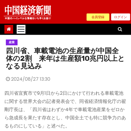
Skip
to
会員登録
ログイン
content
産業
四川省、車載電池の生産量が中国全
体の2割 来年は生産額10兆円以上と
なる見込み
2024/08/27 13:30
四川省宜賓市で9月1日から2日にかけて行われる車載電池
に関する世界大会の記者発表会で、同省経済情報化庁の翟
剛庁長は、「四川省はわずか4年で車載電池産業をゼロか
ら急成長を果たす存在とし、中国全土でも特に競争力のあ
るものにしている」と述べた。