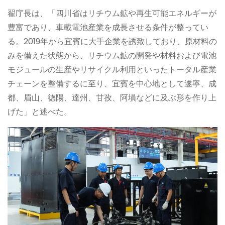
翟庁長は、「四川省はリチウム鉱や再生可能エネルギーが
豊富であり、車載電池産業を成長させる条件が整ってい
る。2019年から宜賓に大手企業を誘致しており、原材料の
みを備えた状態から、リチウム鉱の開発や材料および電池
モジュールの生産やリサイクル利用といったトータル産業
チェーンを整備するに至り、宜賓を中心地として遂寧、成
都、眉山、徳陽、達州、甘孜、阿塤などに及ぶ形を作り上
げた」と述べた。