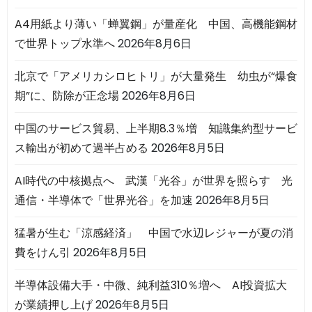
A4用紙より薄い「蝉翼鋼」が量産化 中国、高機能鋼材
で世界トップ水準へ
2026年8月6日
北京で「アメリカシロヒトリ」が大量発生 幼虫が“爆食
期”に、防除が正念場
2026年8月6日
中国のサービス貿易、上半期8.3％増 知識集約型サービ
ス輸出が初めて過半占める
2026年8月5日
AI時代の中核拠点へ 武漢「光谷」が世界を照らす 光
通信・半導体で「世界光谷」を加速
2026年8月5日
猛暑が生む「涼感経済」 中国で水辺レジャーが夏の消
費をけん引
2026年8月5日
半導体設備大手・中微、純利益310％増へ AI投資拡大
が業績押し上げ
2026年8月5日