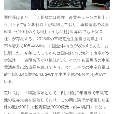
翟庁長はまた、「四川省には現在、産業チェーンの川上か
ら川下まで計200社以上が集結しており、車載電池の装着
容量上位10社のうち5社（うち4社は世界のでも上位10
社）が存在する。2023年の車載電池生産量は前年より
27%増えて105.4GWh、中国全体のほぼ6分の1である」と
説明した。今年に入ってからは国内および海外で市場がや
や減速し、値段も下がり気味だが、それでも四川省の車載
電池産業は急成長を続けており、今年上半期の生産容量は
前年比56.4%増の64.6GWhで中国全体の5分の1を占めて
いる。
翟庁長は、「特記事項として、四川省は2年連続で車載電
池の世界大会を開催しており、この間に実行が確定した案
件の数は100件で投資額は2000億元（約4.1兆円）となっ