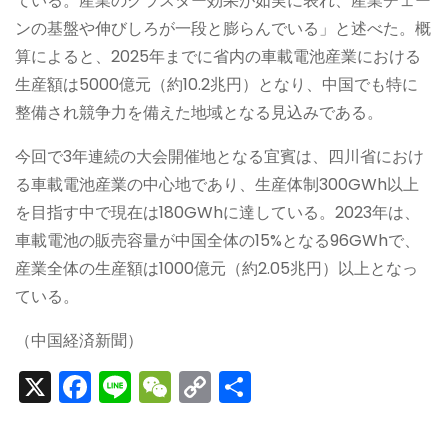
ている。産業のクラスター効果が如実に表れ、産業チェー
ンの基盤や伸びしろが一段と膨らんでいる」と述べた。概
算によると、2025年までに省内の車載電池産業における
生産額は5000億元（約10.2兆円）となり、中国でも特に
整備され競争力を備えた地域となる見込みである。
今回で3年連続の大会開催地となる宜賓は、四川省におけ
る車載電池産業の中心地であり、生産体制300GWh以上
を目指す中で現在は180GWhに達している。2023年は、
車載電池の販売容量が中国全体の15%となる96GWhで、
産業全体の生産額は1000億元（約2.05兆円）以上となっ
ている。
（中国経済新聞）
X
F
Li
W
C
S
a
n
e
o
h