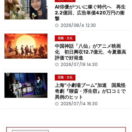
o
k
AI俳優がついに稼ぐ時代へ 再生
k
2.2億回、広告単価420万円の衝
撃
2026/08/4 12:30
芸能・文化
中国神話「八仙」がアニメ映画
化 初日興収12.7億元、今夏最高
評価で好発進
2026/07/19 14:30
芸能・文化
上海“小劇場ブーム”加速 国風怪
奇劇『聊斎・浮生窃』が口コミで
異例のヒット
2026/07/14 16:30