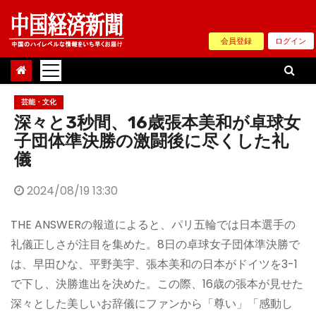
Skip
to
会員登録
ログイン
content
芸能・文化
深々と3秒間、16歳張本美和が卓球女
子団体準決勝の激闘後に尽くした礼
儀
2024/08/19 13:30
THE ANSWERの報道によると、パリ五輪では日本選手の
礼儀正しさが注目を集めた。8日の卓球女子団体準決勝で
は、早田ひな、平野美宇、張本美和の日本がドイツを3-1
で下し、決勝進出を決めた。この際、16歳の張本が見せた
深々とした美しいお辞儀にファンから「尊い」「感動し