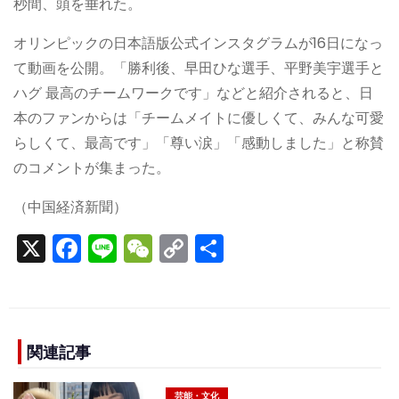
秒間、頭を垂れた。
オリンピックの日本語版公式インスタグラムが16日になっ
て動画を公開。「勝利後、早田ひな選手、平野美宇選手と
ハグ 最高のチームワークです」などと紹介されると、日
本のファンからは「チームメイトに優しくて、みんな可愛
らしくて、最高です」「尊い涙」「感動しました」と称賛
のコメントが集まった。
（中国経済新聞）
X
F
Li
W
C
S
a
n
e
o
h
c
e
C
p
ar
e
h
y
e
b
a
Li
関連記事
o
t
n
芸能・文化