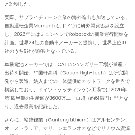
と説明した。
実際、サプライチェーン企業の海外進出も加速している。
自動運転企業Momentaはドイツに研究開発拠点を設立
し、2026年にはミュンヘンでRobotaxiの商業運行開始を
計画。世界24社の自動車メーカーと提携し、世界上位10
社のうち9社が顧客となっている。
車載電池メーカーでは、CATLのハンガリー工場が量産・
出荷を開始。**国軒高科（Gotion High-tech）は研究開
発から製造、納入までの一体型供給ネットワークを世界で
構築しており、ドイツ・ゲッティンゲン工場では2026年
第1四半期の生産額が3600万ユーロ超（約61億円）**とな
り、過去最高を記録した。
さらに、贛鋒鋰業（Ganfeng Lithium）はアルゼンチン、
オーストラリア、マリ、シエラレオネなどでリチウム資源