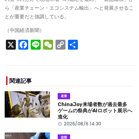
ら「産業チェーン・エコシステム輸出」へと発展させるこ
とが重要だと強調している。
（中国経済新聞）
X
F
Li
W
C
S
a
n
e
o
h
c
e
C
p
ar
e
h
y
e
b
a
Li
関連記事
o
t
n
産業
o
k
ChinaJoy来場者数が過去最多
k
ゲームの祭典がAIロボット展示へ
進化
2026/08/6 14:30
産業