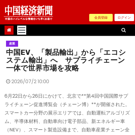
Skip
to
会員登録
ログイン
content
産業
中国EV、「製品輸出」から「エコシ
ステム輸出」へ サプライチェーン
一体で世界市場を攻略
2026/07/2 10:00
6月22日から26日にかけて、北京で**第4回中国国際サプ
ライチェーン促進博覧会（チェーン博）**が開催された。
スマートカー分野の展示エリアでは、自動運転アルゴリズ
ム、半導体材料、自動車向け電子部品、新エネルギー車
（NEV）、スマート製造設備まで、自動車産業チェーン全