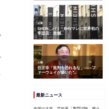
る
。
い
て
営
最新ニュース
中国の大学、芸術系「専門試験」廃止