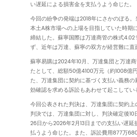
い遅延による損害金を支払うよう命じた。
今回の紛争の発端は2018年にさかのぼる
本土A株市場への上場を目指していた時期
締結した。蘇寧国際は万達商管の株式4.0
ず、近年は万達、蘇寧の双方が経営難に直
蘇寧易購は2024年10月、万達集団と万
たとして、総額50億4100万元（約100
た、万達集団に契約に基づく支払い義務の
効確認を求める訴訟もあわせて起こしてい
今回公表された判決は、万達集団に契約上
判決では、万達集団に対し、判決確定後10日
26日から2026年2月13日までの支払い遅
払うよう命じた。また、訴訟費用877万68