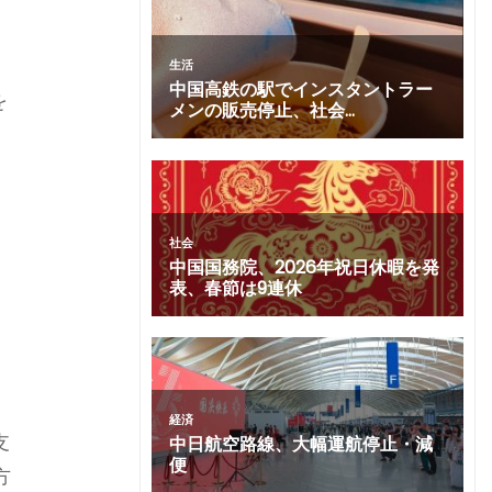
を
し
支
方