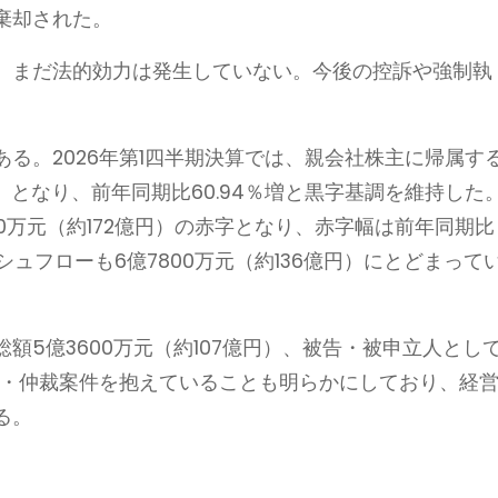
棄却された。
、まだ法的効力は発生していない。今後の控訴や強制執
る。2026年第1四半期決算では、親会社株主に帰属す
万円）となり、前年同期比60.94％増と黒字基調を維持した
0万元（約172億円）の赤字となり、赤字幅は前年同期比
シュフローも6億7800万元（約136億円）にとどまって
額5億3600万元（約107億円）、被告・被申立人とし
訴訟・仲裁案件を抱えていることも明らかにしており、経
る。