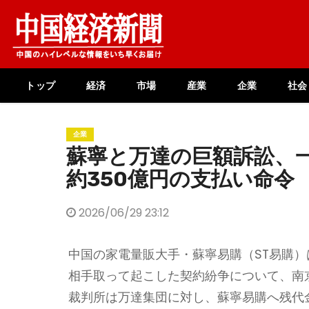
Skip
to
content
トップ
経済
市場
産業
企業
社会
企業
蘇寧と万達の巨額訴訟、
約350億円の支払い命令
2026/06/29 23:12
中国の家電量販大手・蘇寧易購（ST易購）
相手取って起こした契約紛争について、南
裁判所は万達集団に対し、蘇寧易購へ残代金1