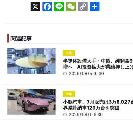
X
F
Li
W
C
S
a
n
e
o
h
c
e
C
p
ar
e
h
y
e
関連記事
b
a
Li
o
t
n
企業
o
k
半導体設備大手・中微、純利益3
増へ AI投資拡大が業績押し上
k
2026/08/5 10:30
企業
小鵬汽車、7月販売は3万8,027
界累計納車120万台を突破
2026/08/1 16:30