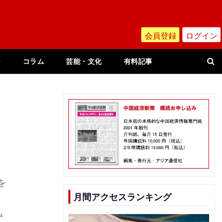
会員登録
ログイン
ー
コラム
芸能・文化
有料記事
を
月間アクセスランキング
払