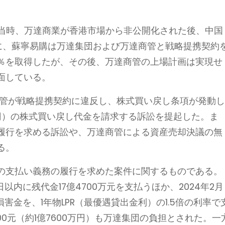
。当時、万達商業が香港市場から非公開化された後、中国
に、蘇寧易購は万達集団および万達商管と戦略提携契約
2％を取得したが、その後、万達商管の上場計画は実現せ
面している。
達商管が戦略提携契約に違反し、株式買い戻し条項が発動
8億円）の株式買い戻し代金を請求する訴訟を提起した。ま
履行を求める訴訟や、万達商管による資産売却決議の無
る。
の支払い義務の履行を求めた案件に関するものである。
以内に残代金17億4700万元を支払うほか、2024年2月
延損害金を、1年物LPR（最優遇貸出金利）の1.5倍の利率で
00元（約1億7600万円）も万達集団の負担とされた。一