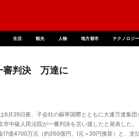
生活
観光
人物
地方都市
テクノロジ
一審判決 万達に
は6月29日夜、子会社の蘇寧国際とともに大連万達集団
京市中級人民法院が一審判決を言い渡したと発表した。
7億4700万元（約350億円、1元＝20円換算）と、支