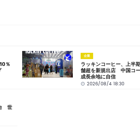
企業
10％
ラッキンコーヒー、上半期
げ
舗超を新規出店 中国コ
成長余地に自信
2026/08/4 18:30
台 世