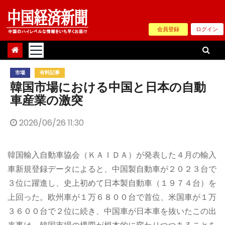
Skip
to
会員登録
ログイン
content
市場
有料記事
韓国市場における中国と日本の自動
車産業の激突
2026/06/26 11:30
韓国輸入自動車協会（ＫＡＩＤＡ）が発表した４月の輸入
車新規登録データによると、中国製自動車が２０２３台で
３位に躍進し、史上初めて日本製自動車（１９７４台）を
上回った。欧州車が１万６８００台で首位、米国車が１万
３６００台で２位に続き、中国車が日本車を抜いたこの出