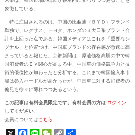
来事は、韓国市場の構図が根本的に変わりつつあることを
象徴している。
特に注目されるのは、中国の比亜迪（ＢＹＤ）ブランド
単独で、レクサス、トヨタ、ホンダの３大日系ブランド合
計を上回った点である。韓国メディアはこれを「重要なシ
グナル」と位置づけ、中国車ブランドの存在感が急速に高
まっていると報じた。京郷新聞は、原油価格高騰の中で韓
国消費者のＥＶ関心が高まる中、中国車の価格競争力と技
術的優位性が加わったと分析する。これまで韓国輸入車市
場は参入ハードルが高かったが、中国車に対する消費者の
偏見も徐々に薄れつつあるという。
この記事は有料会員限定です。有料会員の方は
ログイン
してください。
会員については
こちら
X
F
Li
W
C
S