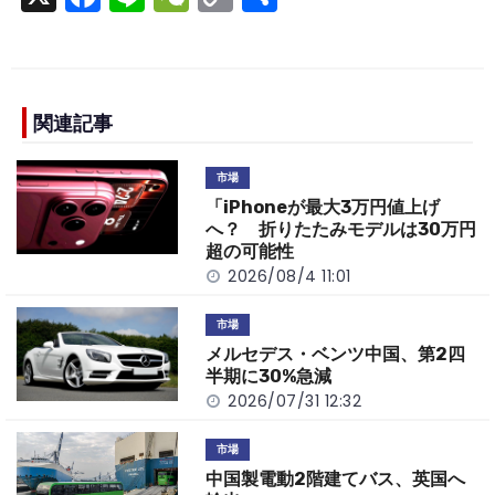
a
n
e
o
h
c
e
C
p
ar
e
h
y
e
b
a
Li
関連記事
o
t
n
市場
o
k
「iPhoneが最大3万円値上げ
k
へ？ 折りたたみモデルは30万円
超の可能性
2026/08/4 11:01
市場
メルセデス・ベンツ中国、第2四
半期に30%急減
2026/07/31 12:32
市場
中国製電動2階建てバス、英国へ