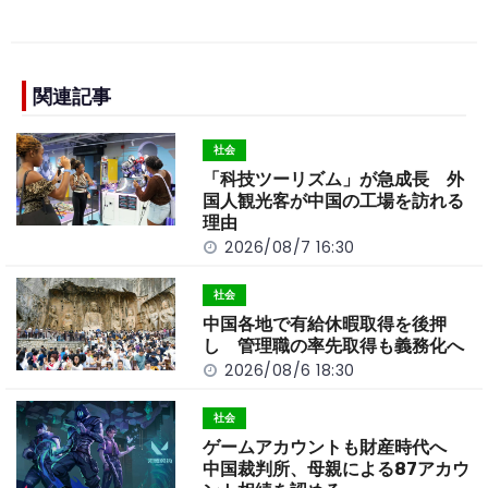
a
n
e
o
h
c
e
C
p
ar
e
h
y
e
b
a
Li
関連記事
o
t
n
社会
o
k
「科技ツーリズム」が急成長 外
k
国人観光客が中国の工場を訪れる
理由
2026/08/7 16:30
社会
中国各地で有給休暇取得を後押
し 管理職の率先取得も義務化へ
2026/08/6 18:30
社会
ゲームアカウントも財産時代へ
中国裁判所、母親による87アカウ