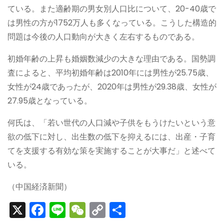
ている。また適齢期の男女別人口比について、20-40歳で
は男性の方が1752万人も多くなっている。こうした構造的
問題は今後の人口動向が大きく左右するものである。
初婚年齢の上昇も婚姻数減少の大きな理由である。国勢調
査によると、平均初婚年齢は2010年には男性が25.75歳、
女性が24歳であったが、2020年は男性が29.38歳、女性が
27.95歳となっている。
何氏は、「若い世代の人口減や子供をもうけたいという意
欲の低下に対し、出生数の低下を抑えるには、出産・子育
てを支援する有効な策を実施することが大事だ」と述べて
いる。
（中国経済新聞）
X
F
Li
W
C
S