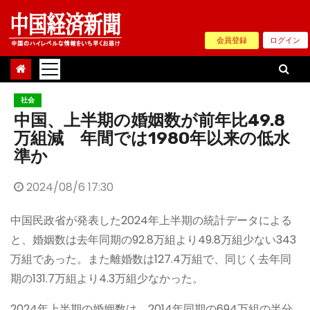
Skip
to
会員登録
ログイン
content
社会
中国、上半期の婚姻数が前年比49.8
万組減 年間では1980年以来の低水
準か
2024/08/6 17:30
中国民政省が発表した2024年上半期の統計データによる
と、婚姻数は去年同期の92.8万組より49.8万組少ない343
万組であった。また離婚数は127.4万組で、同じく去年同
期の131.7万組より4.3万組少なかった。
2024年上半期の婚姻数は、2014年同期の694万組の半分