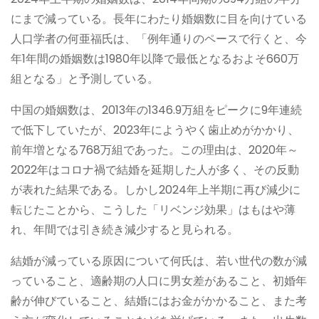
にまで減っている。長年にわたり婚姻数に目を向けている
人口学者の何亜福氏は、「例年通りのペースで行くと、今
年1年間の婚姻数は1980年以降で最低となるおよそ660万
組となる」と予測している。
中国の婚姻数は、2013年の1346.9万組をピークに9年連続
で低下していたが、2023年にようやく歯止めがかかり、
前年増となる768万組であった。この理由は、2020年～
2022年はコロナ禍で結婚を延期した人が多く、その反動
が表れた結果である。しかし2024年上半期に再び減少に
転じたことから、こうした「リベンジ効果」はもはや薄
れ、年間では引き続き減少すると見られる。
結婚が減っている原因について何氏は、若い世代の数が減
っていること、適齢期の人口に男女差があること、初婚年
齢が伸びていること、結婚にはお金がかかること、また考