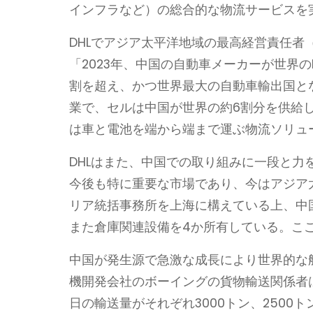
インフラなど）の総合的な物流サービスを
DHLでアジア太平洋地域の最高経営責任者（C
「2023年、中国の自動車メーカーが世界
割を超え、かつ世界最大の自動車輸出国とな
業で、セルは中国が世界の約6割分を供給
は車と電池を端から端まで運ぶ物流ソリュ
DHLはまた、中国での取り組みに一段と力
今後も特に重要な市場であり、今はアジア
リア統括事務所を上海に構えている上、中
また倉庫関連設備を4か所有している。こ
中国が発生源で急激な成長により世界的な
機開発会社のボーイングの貨物輸送関係者は以
日の輸送量がそれぞれ3000トン、250