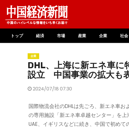
Skip
to
content
トップ
経済
市場
産業
企業
社会
企業
DHL、上海に新エネ車に
設立 中国事業の拡大も
2024/07/18 07:30
国際物流会社のDHLは先ごろ、新エネ車
の専用施設「新エネ車卓越センター」を上
UAE、イギリスなどに続き、中国で初め