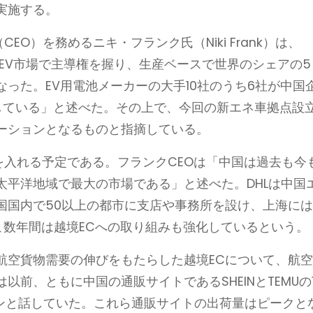
実施する。
EO）を務めるニキ・フランク氏（Niki Frank）は、
のEV市場で主導権を握り、生産ベースで世界のシェアの5
った。EV用電池メーカーの大手10社のうち6社が中国
している」と述べた。その上で、今回の新エネ車拠点設
ーションとなるものと指摘している。
を入れる予定である。フランクCEOは「中国は過去も今
太平洋地域で最大の市場である」と述べた。DHLは中国
国国内で50以上の都市に支店や事務所を設け、上海に
こ数年間は越境ECへの取り組みも強化しているという。
航空貨物需要の伸びをもたらした越境ECについて、航
前、ともに中国の通販サイトであるSHEINとTEMUの
0トンと話していた。これら通販サイトの出荷量はピークと