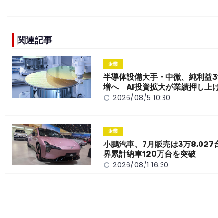
a
n
e
o
h
c
e
C
p
ar
e
h
y
e
関連記事
b
a
Li
o
t
n
企業
o
k
半導体設備大手・中微、純利益3
増へ AI投資拡大が業績押し上
k
2026/08/5 10:30
企業
小鵬汽車、7月販売は3万8,027
界累計納車120万台を突破
2026/08/1 16:30