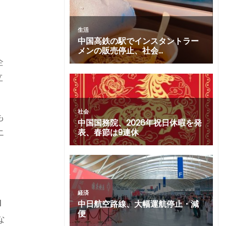
企
立
も
エ
は
空
1
な