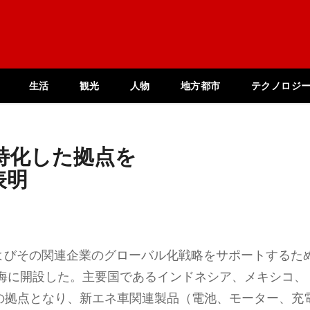
生活
観光
人物
地方都市
テクノロジ
特化した拠点を
表明
およびその関連企業のグローバル化戦略をサポートするた
海に開設した。主要国であるインドネシア、メキシコ、
ての拠点となり、新エネ車関連製品（電池、モーター、充