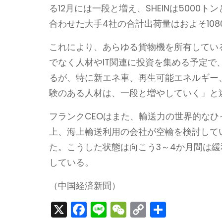
る12月には一段と増え、SHEINは5000ト
合わせた大手4社の合計出荷量はおよそ108
これにより、あらゆる貨物機を所有してい
でなく人材やIT関連に投資を集める予定で
るが、特に新エネ車、再生可能エネルギー
験のある人材は、一段と増やしていく」と
フランクCEOはまた、輸送力の世界的な
上、海上輸送利用の会社が空輸を検討して
た。こうした状態は向こう3～4か月間は
している。
（中国経済新聞）
X
F
Li
W
C
S