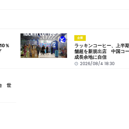
企業
10％
ラッキンコーヒー、上半期
げ
舗超を新規出店 中国コ
成長余地に自信
2026/08/4 18:30
台 世