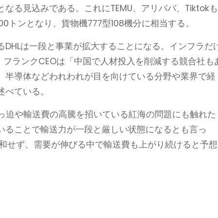
ンとなる見込みである。これにTEMU、アリババ、Tiktok
00トンとなり、貨物機777型108機分に相当する。
るDHLは一段と事業が拡大することになる。インフラだ
、フランクCEOは「中国で人材投入を削減する競合社も
、半導体などわれわれが目を向けている分野や業界で経
述べている。
ひっ迫や輸送費の高騰を招いている紅海の問題にも触れた
いることで輸送力が一段と厳しい状態になるとも言っ
緩和せず、需要が伸びる中で輸送費も上がり続けると予想