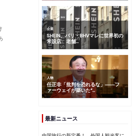
も
け
あ
最新ニュース
中国旅行の新定番！ 外国人観光客に