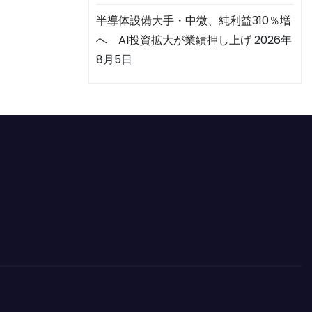
半導体設備大手・中微、純利益310％増
へ AI投資拡大が業績押し上げ
2026年
8月5日