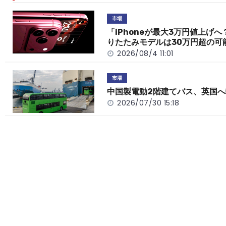
b
a
Li
o
t
n
市場
o
k
「iPhoneが最大3万円値上げへ
りたたみモデルは30万円超の可
k
2026/08/4 11:01
市場
中国製電動2階建てバス、英国へ
2026/07/30 15:18