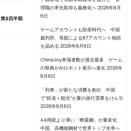
理職の率先取得も義務化へ
2026年8月
6日
第2四半期
ゲームアカウントも財産時代へ 中国
裁判所、母親による87アカウント相続
を認める
2026年8月6日
ChinaJoy来場者数が過去最多 ゲーム
の祭典がAIロボット展示へ進化
2026年
8月6日
「列車」が新たな消費を創出 中国
で“鉄道＋観光”が夏の旅行需要をけん引
2026年8月6日
A4用紙より薄い「蝉翼鋼」が量産化
中国、高機能鋼材で世界トップ水準へ