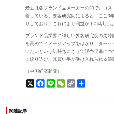
最近は各ブランド品メーカーの間で、コス
着している。要客研究院によると、ここ3年
りしており、これにより利益が150%以上
ブランド品業界に詳しい要客研究院の周婷
を高めてイメージアップをはかり、ターゲ
いたいという気持ちにさせて販売促進につ
に絞り込む、④買い手が受け入れられる範
（中国経済新聞）
X
F
Li
W
C
S
a
n
e
o
h
c
e
C
p
ar
e
h
y
e
関連記事