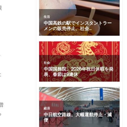
限
ク
た
～
増
っ