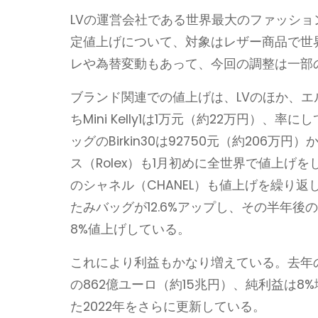
LVの運営会社である世界最大のファッショ
定値上げについて、対象はレザー商品で世
レや為替変動もあって、今回の調整は一部
ブランド関連での値上げは、LVのほか、
ちMini Kelly1は1万元（約22万円）、率
ッグのBirkin30は92750元（約206万
ス（Rolex）も1月初めに全世界で値上げ
のシャネル（CHANEL）も値上げを繰り返し
たみバッグが12.6%アップし、その半年
8%値上げしている。
これにより利益もかなり増えている。去年の
の862億ユーロ（約15兆円）、純利益は8%
た2022年をさらに更新している。