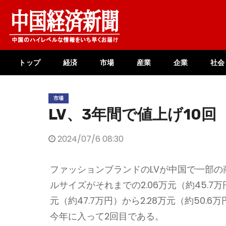
Skip
to
content
トップ
経済
市場
産業
企業
社会
市場
LV、3年間で値上げ10回
2024/07/6 08:30
ファッションブランドのLVが中国で一部の商
ルサイズがそれまでの2.06万元（約45.7万
元（約47.7万円）から2.28万元（約50
今年に入って2回目である。