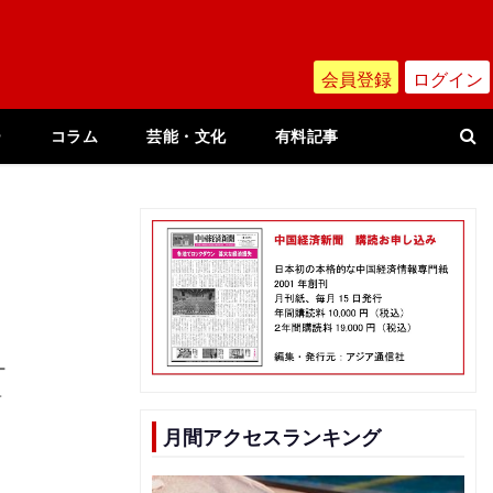
会員登録
ログイン
ー
コラム
芸能・文化
有料記事
ー
万
、
月間アクセスランキング