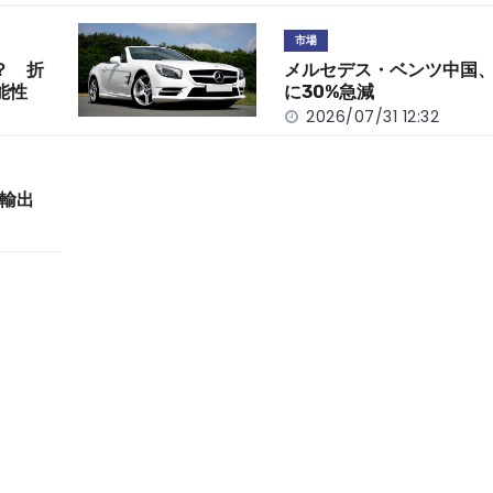
市場
？ 折
メルセデス・ベンツ中国、
能性
に30%急減
2026/07/31 12:32
輸出