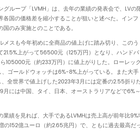
ングループ「LVMH」は、去年の業績の発表会で、LVの
界各国の価格差を縮小することが狙いと述べた。インフ
の国のみ実施とのことである。
エルメスも今年初めに全商品の値上げに踏み切り、このう
にして21.5%上がって56500元（125万円）となり、ハンドバ
円）から105000元（約233万円）に値上がりした。ローレッ
をし、ゴールドウォッチは6%-8%上がっている。また大手
、全世界で値上げした2023年3月には定番の2.55折り
後の9月には中国、タイ、日本、オーストラリアなどで6%
業績を見れば、大手であるLVMHは売上高が前年比9%
増の152億ユーロ（約2.65兆円）で、ともに過去最高だ