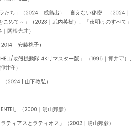
ラたち」（2024｜成島出）「言えない秘密」（2024｜
こめて～」（2023｜武内英樹）、「夜明けのすべて
24｜関根光才）
（2014｜安藤桃子）
HE SHELL/攻殻機動隊 4Kリマスター版」 （1995｜押井守）
｜押井守）
2024 | 山下敦弘）
NTEI」（2000｜湯山邦彦）
 ラティアスとラティオス」（2002｜湯山邦彦）