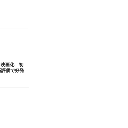
メ映画化 初
高評価で好発