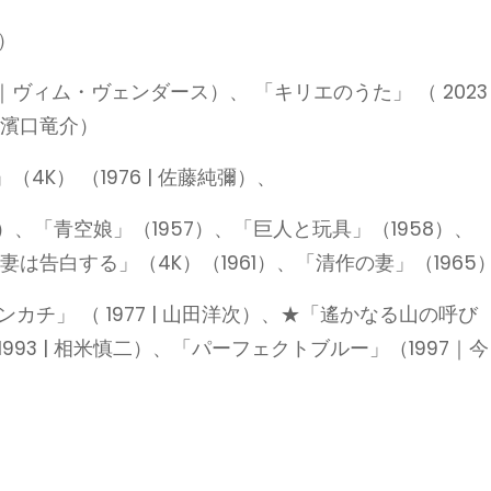
晴）
023｜ヴィム・ヴェンダース）、 「キリエのうた」 （ 2023 
 濱口竜介）
K） （1976 | 佐藤純彌）、
）、「青空娘」（1957）、「巨人と玩具」（1958）、
妻は告白する」（4K）（1961）、「清作の妻」（1965
カチ」 （ 1977 | 山田洋次）、★「遙かなる山の呼び
1993 | 相米慎二）、「パーフェクトブルー」（1997｜今