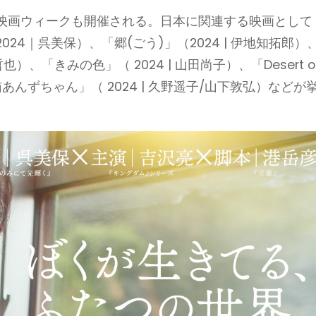
映画ウィークも開催される。日本に関連する映画として
4｜呉美保）、「郷(ごう)」（2024 | 伊地知拓郎）
真利子哲也）、「きみの色」（ 2024 | 山田尚子）、「Desert o
化け猫あんずちゃん」（ 2024 | 久野遥子/山下敦弘）などが