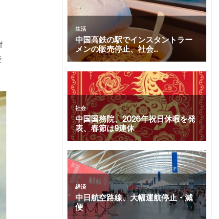
、
f
挙