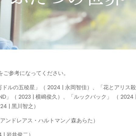
をご参考になってください。
万ドルの五稜星」（ 2024 | 永岡智佳）、「花とアリス
ND」（ 2023 | 横嶋俊久）、「ルックバック」 （ 2024 
4 | 黑川智之）
4｜アンドレアス・ハルトマン／森あらた）
 | 岩井俊二）