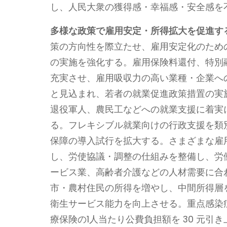
し、人民大衆の獲得感・幸福感・安全感を
多様な政策で雇用安定
・
所得拡大を促進す
策の方向性を際立たせ、雇用安定化のため
の実施を強化する。雇用保険料還付、特別
充実させ、雇用吸収力の高い業種・企業への
と見込まれ、若者の就業促進政策措置の実
退役軍人、農民工などへの就業支援に着実
る。フレキシブル就業向けの行政支援を類
保障の導入試行を拡大する。さまざまな雇
し、労使協議・調整の仕組みを整備し、労
ービス業、高齢者介護などの人材需要に合
市・農村住民の所得を増やし、中間所得層
衛生サービス能力を向上させる。重点感染
療保険の1人当たり公費負担額を 30 元引