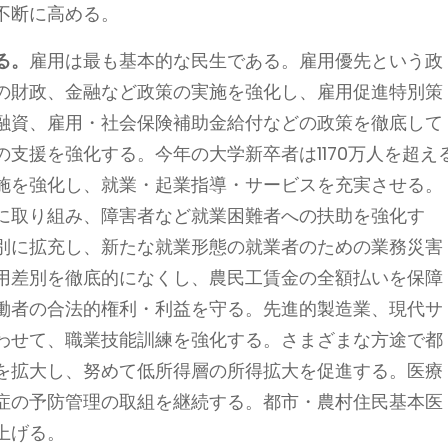
不断に高める。
る。
雇用は最も基本的な民生である。雇用優先という政
の財政、金融など政策の実施を強化し、雇用促進特別策
融資、雇用・社会保険補助金給付などの政策を徹底して
支援を強化する。今年の大学新卒者は1170万人を超え
施を強化し、就業・起業指導・サービスを充実させる。
に取り組み、障害者など就業困難者への扶助を強化す
別に拡充し、新たな就業形態の就業者のための業務災害
用差別を徹底的になくし、農民工賃金の全額払いを保障
働者の合法的権利・利益を守る。先進的製造業、現代サ
わせて、職業技能訓練を強化する。さまざまな方途で都
を拡大し、努めて低所得層の所得拡大を促進する。医療
症の予防管理の取組を継続する。都市・農村住民基本医
き上げる。