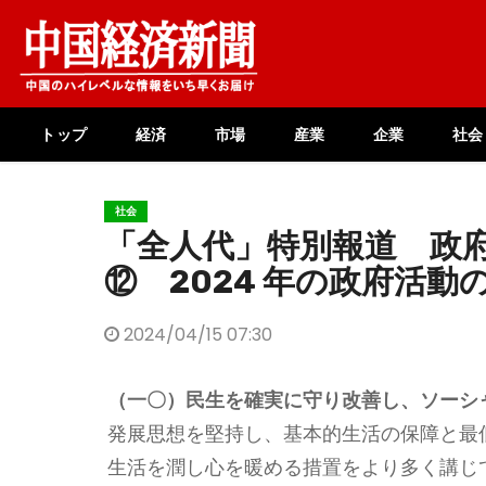
Skip
to
content
トップ
経済
市場
産業
企業
社会
社会
「全人代」特別報道 政
⑫ 2024 年の政府活動
2024/04/15 07:30
（一〇）民生を確実に守り改善し、ソーシ
発展思想を堅持し、基本的生活の保障と最
生活を潤し心を暖める措置をより多く講じ