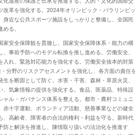
文化遺産の保護と伝承を推進する。人的・文化的国際交
改革を強化する。2024年オリンピック・パラリンピ
。身近な公共スポーツ施設をしっかりと整備し、全国民
進める。
国家安全保障観を貫徹し、国家安全保障体系・能力の構
し、事前予防へのモデル転換を推し進める。労働安全、
を入れ、緊急対応能力を強化する。労働安全抜本的対策
種・分野のリスクアセスメントを強化し、各方面の責任
発生を断固として防ぐ。水害・干害、森林・草原火災、
い、気象情報の提供を強化する。食品、医薬品、特殊設
シャル・ガバナンス体系を整える。都市・農村コミュニ
、赤十字運動、ボランティア活動、慈善事業などの健全
も、高齢者、障害者の合法的権利・利益を守る。新時代
予防と解決を推進し、陳情取り扱いの法治化を推進す