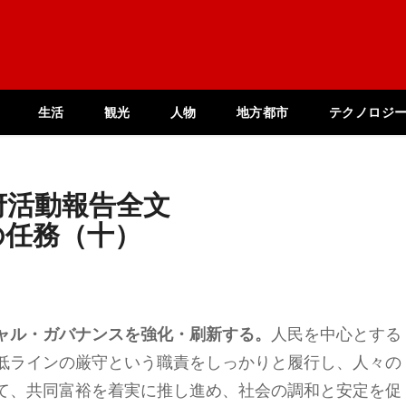
生活
観光
人物
地方都市
テクノロジ
府活動報告全文
の任務（十）
ャル
・
ガバナンスを強化
・
刷新す
る。
人民を中心とする
低ラインの厳守という職責をしっかりと履行し、人々の
て、共同富裕を着実に推し進め、社会の調和と安定を促