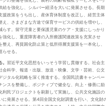
ークの整備を強化し、農村の高齢者福祉サービスをいっ
供給を強化し、シルバー経済を大いに発展させる。長期
支援政策をうち出し、産休育休制度を改正し、経営主体
整え、さまざまな方途で保育サービスの供給を増やし、
減らす。留守児童と要保護児童のケア・支援にしっかり
を強化し、重度障害者の入所療護関連政策を充実させ
を整え、再貧困化防止策と低所得層支援策を一本化し、
巡らせる。
る。
習近平文化思想をいっそう学習し貫徹する。社会主
社会科学、報道・出版、放送・映像、文学・芸術、公文
デジタル化戦略を深く推進する。全国民読書キャンペー
ナンスを整備し、ポジティブで健全な、向上・修善に励
化利民プロジェクトを刷新して実施し、公共文化施設の
いに発展させる。第4回全国文化財調査を行い、文化財